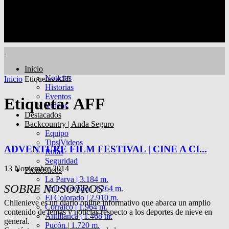
Inicio
Noticias
Inicio
Etiquetas
AFF
Historias
Eventos
Etiqueta: AFF
Videos
Destacados
Backcountry | Anda Seguro
Equipo
Tips|Videos
ADVENTURE FILM FESTIVAL | CINE A CI...
Rutas
Seguridad
13 Noviembre 2014
Pronósticos
La Parva | 3.184 m.
SOBRE NOSOTROS
Valle Nevado | 3.264 m.
El Colorado | 2.910 m.
Chilenieve es un diario online informativo que abarca un amplio
Corralco | 1.964 m.
contenido de temas y noticias respecto a los deportes de nieve en
Antillanca | 1.468 m.
general.
Pucón | 1.720 m.