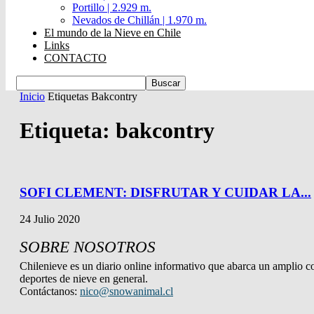
Portillo | 2.929 m.
Nevados de Chillán | 1.970 m.
El mundo de la Nieve en Chile
Links
CONTACTO
Inicio
Etiquetas
Bakcontry
Etiqueta: bakcontry
SOFI CLEMENT: DISFRUTAR Y CUIDAR LA...
24 Julio 2020
SOBRE NOSOTROS
Chilenieve es un diario online informativo que abarca un amplio co
deportes de nieve en general.
Contáctanos:
nico@snowanimal.cl