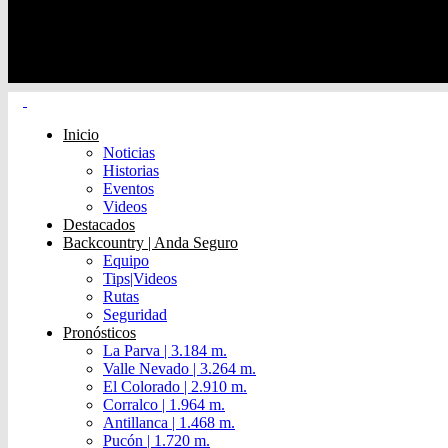
Inicio
Noticias
Historias
Eventos
Videos
Destacados
Backcountry | Anda Seguro
Equipo
Tips|Videos
Rutas
Seguridad
Pronósticos
La Parva | 3.184 m.
Valle Nevado | 3.264 m.
El Colorado | 2.910 m.
Corralco | 1.964 m.
Antillanca | 1.468 m.
Pucón | 1.720 m.