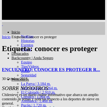
Inicio
Noticias
Inicio
Etiquetas
Conocer es proteger
Historias
Eventos
Etiqueta: conocer es proteger
Videos
Destacados
Backcountry | Anda Seguro
Equipo
Tips|Videos
ENCUENTRO: CONOCER ES PROTEGER R...
Rutas
Seguridad
30 Octubre 2018
Pronósticos
La Parva | 3.184 m.
SOBRE NOSOTROS
Valle Nevado | 3.264 m.
El Colorado | 2.910 m.
Chilenieve es un diario online informativo que abarca un amplio
Corralco | 1.964 m.
contenido de temas y noticias respecto a los deportes de nieve en
Antillanca | 1.468 m.
general.
Pucón | 1.720 m.