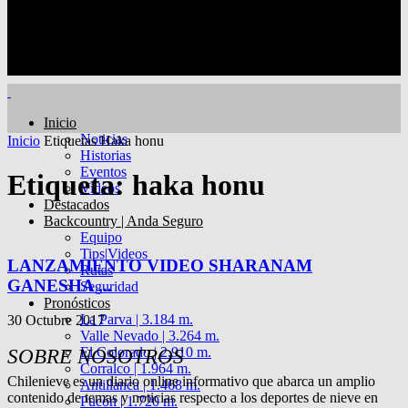
Inicio
Noticias
Inicio
Etiquetas
Haka honu
Historias
Eventos
Etiqueta: haka honu
Videos
Destacados
Backcountry | Anda Seguro
Equipo
Tips|Videos
LANZAMIENTO VIDEO SHARANAM
Rutas
GANESHA ...
Seguridad
Pronósticos
La Parva | 3.184 m.
30 Octubre 2017
Valle Nevado | 3.264 m.
El Colorado | 2.910 m.
SOBRE NOSOTROS
Corralco | 1.964 m.
Chilenieve es un diario online informativo que abarca un amplio
Antillanca | 1.468 m.
contenido de temas y noticias respecto a los deportes de nieve en
Pucón | 1.720 m.