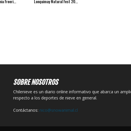
ia Freeri...
Lonquimay Natural Fest 20...
SOBRE NOSOTROS
Chilenieve es un diario online informativo que abarca un ampl
respecto a los deportes de nieve en general.
Contáctanos:
nico@snowanimal.cl