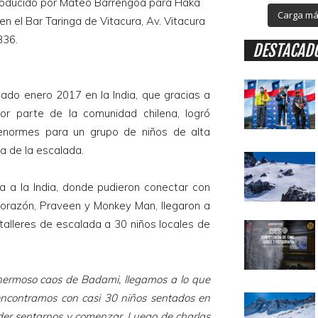
roducido por Mateo Barrengoa para Haka
Carga más
en el Bar Taringa de Vitacura, Av. Vitacura
336.
DESTACAD
ado enero 2017 en la India, que gracias a
r parte de la comunidad chilena, logró
enormes para un grupo de niños de alta
ca de la escalada.
ta a la India, donde pudieron conectar con
corazón, Praveen y Monkey Man, llegaron a
talleres de escalada a 30 niños locales de
 hermoso caos de Badami, llegamos a lo que
 encontramos con casi 30 niños sentados en
der sentarnos y comenzar. Luego de charlas