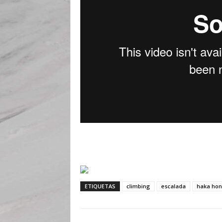
ETIQUETAS
climbing
escalada
haka ho