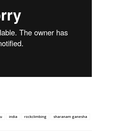
nu
india
rockclimbing
sharanam ganesha