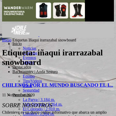
Inicio
Etiquetas
Iñaqui irarrazabal snowboard
Inicio
Noticias
Etiqueta: iñaqui irarrazabal
Historias
Eventos
snowboard
Videos
Destacados
Backcountry | Anda Seguro
Equipo
Tips|Videos
CHILENOS POR EL MUNDO BUSCANDO EL I...
Rutas
Seguridad
Pronósticos
11 Noviembre 2020
La Parva | 3.184 m.
Valle Nevado | 3.264 m.
SOBRE NOSOTROS
El Colorado | 2.910 m.
Chilenieve es un diario online informativo que abarca un amplio
Corralco | 1.964 m.