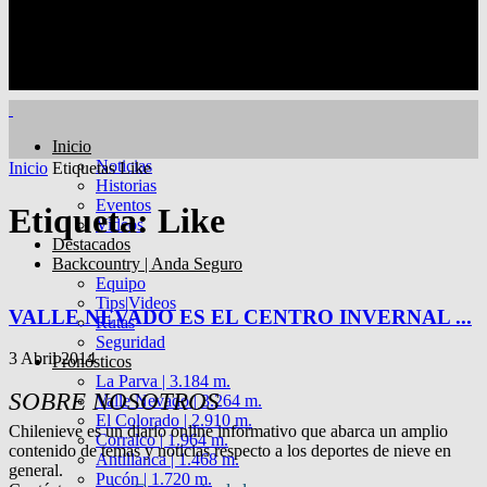
Inicio
Noticias
Inicio
Etiquetas
Like
Historias
Eventos
Etiqueta: Like
Videos
Destacados
Backcountry | Anda Seguro
Equipo
Tips|Videos
VALLE NEVADO ES EL CENTRO INVERNAL ...
Rutas
Seguridad
3 Abril 2014
Pronósticos
La Parva | 3.184 m.
SOBRE NOSOTROS
Valle Nevado | 3.264 m.
El Colorado | 2.910 m.
Chilenieve es un diario online informativo que abarca un amplio
Corralco | 1.964 m.
contenido de temas y noticias respecto a los deportes de nieve en
Antillanca | 1.468 m.
general.
Pucón | 1.720 m.