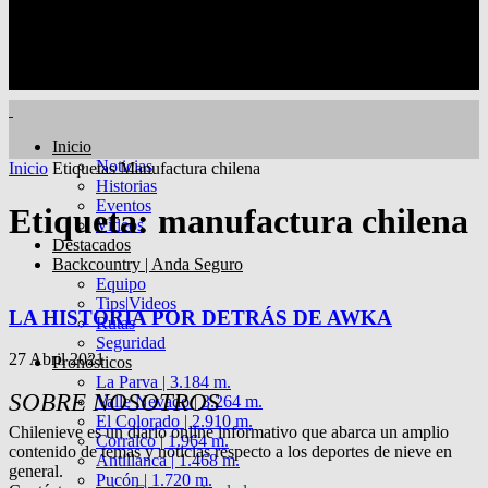
Inicio
Noticias
Inicio
Etiquetas
Manufactura chilena
Historias
Eventos
Etiqueta: manufactura chilena
Videos
Destacados
Backcountry | Anda Seguro
Equipo
Tips|Videos
LA HISTORIA POR DETRÁS DE AWKA
Rutas
Seguridad
27 Abril 2021
Pronósticos
La Parva | 3.184 m.
SOBRE NOSOTROS
Valle Nevado | 3.264 m.
El Colorado | 2.910 m.
Chilenieve es un diario online informativo que abarca un amplio
Corralco | 1.964 m.
contenido de temas y noticias respecto a los deportes de nieve en
Antillanca | 1.468 m.
general.
Pucón | 1.720 m.