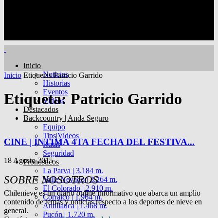
Inicio
Noticias
Inicio
Etiquetas
Patricio Garrido
Historias
Eventos
Etiqueta: Patricio Garrido
Videos
Destacados
Backcountry | Anda Seguro
Equipo
Tips|Videos
CINE | ÍNTIMA 4TA FECHA DEL FESTIVA...
Rutas
Seguridad
18 Agosto 2015
Pronósticos
La Parva | 3.184 m.
SOBRE NOSOTROS
Valle Nevado | 3.264 m.
El Colorado | 2.910 m.
Chilenieve es un diario online informativo que abarca un amplio
Corralco | 1.964 m.
contenido de temas y noticias respecto a los deportes de nieve en
Antillanca | 1.468 m.
general.
Pucón | 1.720 m.