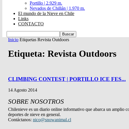
Portillo | 2.929 m.
Nevados de Chillán | 1.970 m.
El mundo de la Nieve en Chile
Links
CONTACTO
Inicio
Etiquetas
Revista Outdoors
Etiqueta: Revista Outdoors
CLIMBING CONTEST | PORTILLO ICE FES...
14 Agosto 2014
SOBRE NOSOTROS
Chilenieve es un diario online informativo que abarca un amplio co
deportes de nieve en general.
Contáctanos:
nico@snowanimal.cl