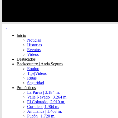
Inicio
Noticias
Historias
Eventos
Videos
Destacados
Backcountry | Anda Seguro
Equipo
Tips|Videos
Rutas
Seguridad
Pronósticos
La Parva | 3.184 m.
Valle Nevado | 3.264 m.
El Colorado | 2.910 m.
Corralco | 1.964 m.
Antillanca | 1.468 m.
Pucón | 1.720 m.