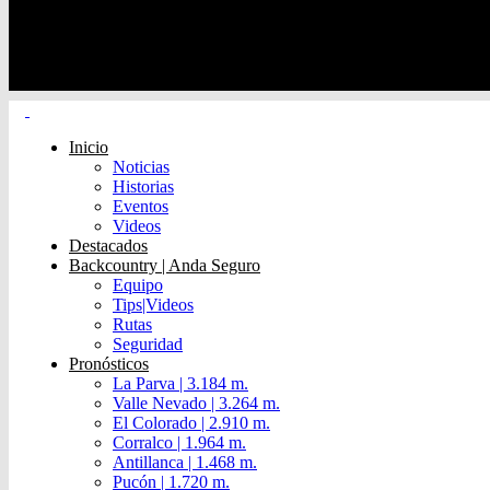
Inicio
Noticias
Historias
Eventos
Videos
Destacados
Backcountry | Anda Seguro
Equipo
Tips|Videos
Rutas
Seguridad
Pronósticos
La Parva | 3.184 m.
Valle Nevado | 3.264 m.
El Colorado | 2.910 m.
Corralco | 1.964 m.
Antillanca | 1.468 m.
Pucón | 1.720 m.