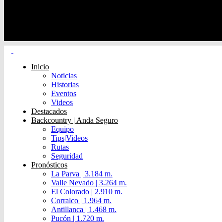
Inicio
Noticias
Historias
Eventos
Videos
Destacados
Backcountry | Anda Seguro
Equipo
Tips|Videos
Rutas
Seguridad
Pronósticos
La Parva | 3.184 m.
Valle Nevado | 3.264 m.
El Colorado | 2.910 m.
Corralco | 1.964 m.
Antillanca | 1.468 m.
Pucón | 1.720 m.