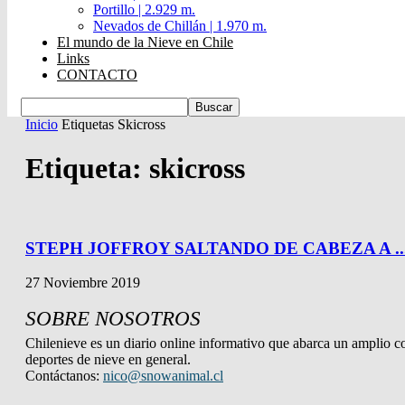
Portillo | 2.929 m.
Nevados de Chillán | 1.970 m.
El mundo de la Nieve en Chile
Links
CONTACTO
Inicio
Etiquetas
Skicross
Etiqueta: skicross
STEPH JOFFROY SALTANDO DE CABEZA A ..
27 Noviembre 2019
SOBRE NOSOTROS
Chilenieve es un diario online informativo que abarca un amplio co
deportes de nieve en general.
Contáctanos:
nico@snowanimal.cl