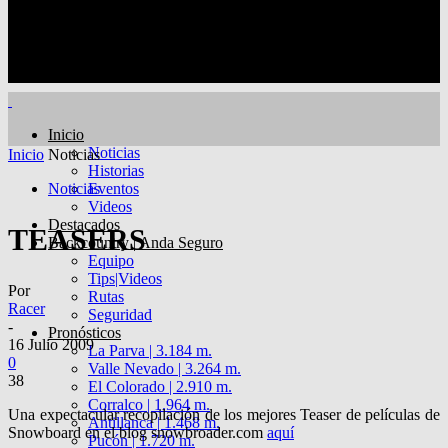
Inicio
Noticias
Inicio
Noticias
Historias
Noticias
Eventos
Videos
Destacados
TEASERS
Backcountry | Anda Seguro
Equipo
Tips|Videos
Por
Rutas
Racer
Seguridad
-
Pronósticos
16 Julio 2009
La Parva | 3.184 m.
0
Valle Nevado | 3.264 m.
38
El Colorado | 2.910 m.
Corralco | 1.964 m.
Una expectacular recopilación de los mejores Teaser de películas de
Antillanca | 1.468 m.
Snowboard en el blog snowbroader.com
aquí
Pucón | 1.720 m.