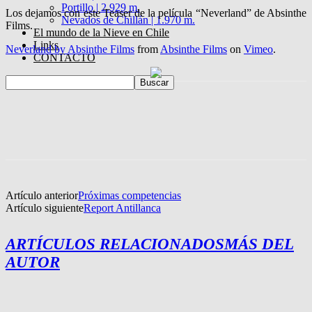
Portillo | 2.929 m.
Los dejamos con este Teaser de la película “Neverland” de Absinthe
Nevados de Chillán | 1.970 m.
Films.
El mundo de la Nieve en Chile
Links
Neverland by Absinthe Films
from
Absinthe Films
on
Vimeo
.
CONTACTO
Artículo anterior
Próximas competencias
Artículo siguiente
Report Antillanca
ARTÍCULOS RELACIONADOS
MÁS DEL
AUTOR