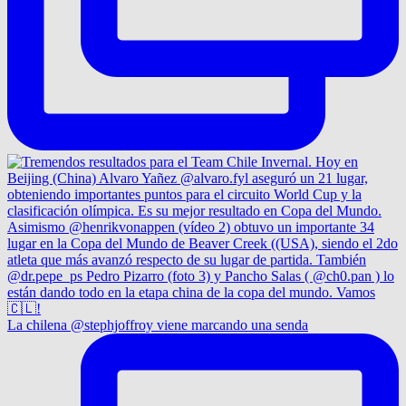
La chilena @stephjoffroy viene marcando una senda