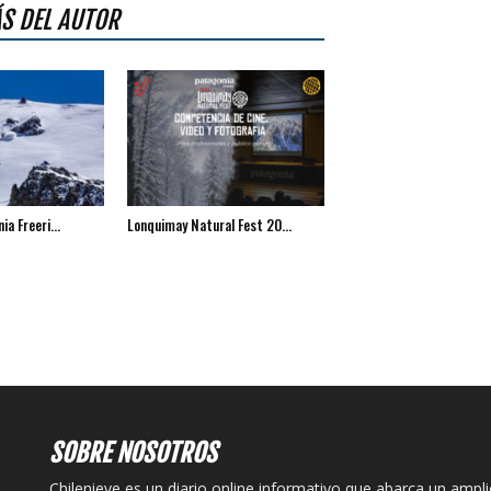
S DEL AUTOR
ia Freeri...
Lonquimay Natural Fest 20...
SOBRE NOSOTROS
Chilenieve es un diario online informativo que abarca un ampl