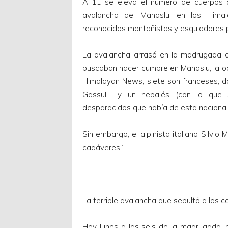
A 11 se eleva el número de cuerpos q
avalancha del Manaslu, en los Hima
reconocidos montañistas y esquiadores 
La avalancha arrasó en la madrugada 
buscaban hacer cumbre en Manaslu, la 
Himalayan News, siete son franceses, d
Gassull– y un nepalés (con lo que s
desparacidos que había de esta nacional
Sin embargo, el alpinista italiano Silvio
cadáveres”.
La terrible avalancha que sepultó a los
Hoy lunes a las seis de la madrugada, h