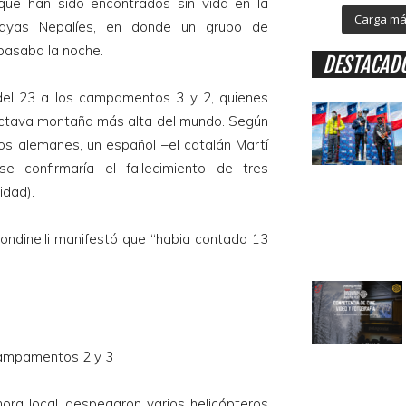
ue han sido encontrados sin vida en la
Carga más
layas Nepalíes, en donde un grupo de
pasaba la noche.
DESTACAD
del 23 a los campamentos 3 y 2, quienes
octava montaña más alta del mundo. Según
os alemanes, un español –el catalán Martí
e confirmaría el fallecimiento de tres
idad).
 Mondinelli manifestó que “habia contado 13
 campamentos 2 y 3
ora local, despegaron varios helicópteros