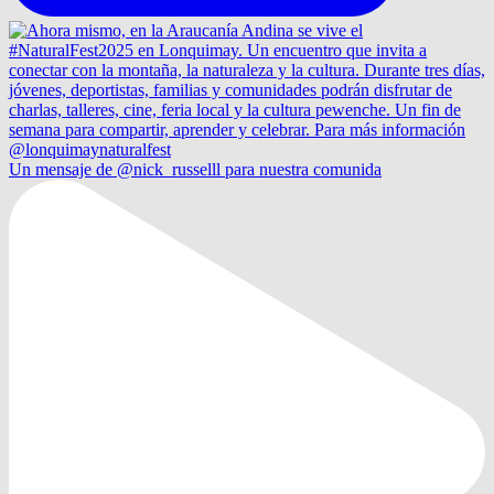
Un mensaje de @nick_russelll para nuestra comunida