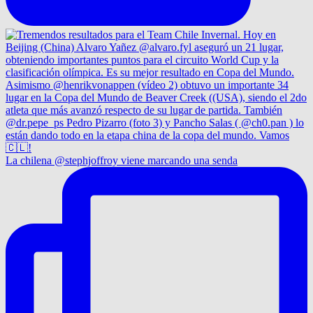
La chilena @stephjoffroy viene marcando una senda