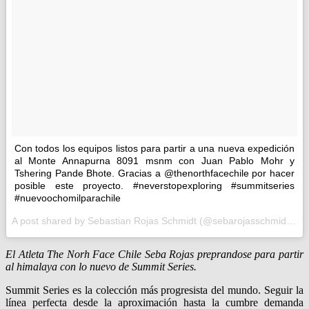
Con todos los equipos listos para partir a una nueva expedición
al Monte Annapurna 8091 msnm con Juan Pablo Mohr y
Tshering Pande Bhote. Gracias a @thenorthfacechile por hacer
posible este proyecto. #neverstopexploring #summitseries
#nuevoochomilparachile
A post shared by Sebastian Rojas Schmidt (@sebarojasschmidt) on
El Atleta The Norh Face Chile Seba Rojas preprandose para partir
al himalaya con lo nuevo de Summit Series.
Summit Series es la colección más progresista del mundo. Seguir la
línea perfecta desde la aproximación hasta la cumbre demanda