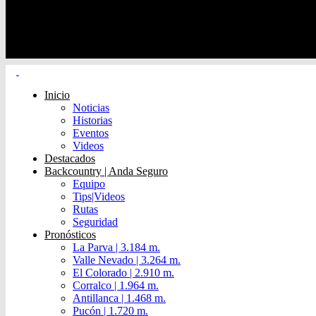
Inicio
Noticias
Historias
Eventos
Videos
Destacados
Backcountry | Anda Seguro
Equipo
Tips|Videos
Rutas
Seguridad
Pronósticos
La Parva | 3.184 m.
Valle Nevado | 3.264 m.
El Colorado | 2.910 m.
Corralco | 1.964 m.
Antillanca | 1.468 m.
Pucón | 1.720 m.