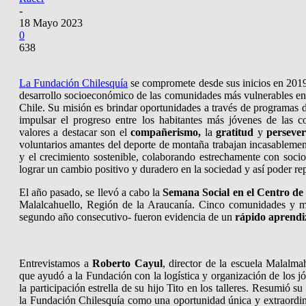
-
18 Mayo 2023
0
638
La Fundación Chilesquía
se compromete desde sus inicios en 2019 
desarrollo socioeconómico de las comunidades más vulnerables en 
Chile. Su misión es brindar oportunidades a través de programas
impulsar el progreso entre los habitantes más jóvenes de las c
valores a destacar son el
compañerismo,
la
gratitud
y
persever
voluntarios amantes del deporte de montaña trabajan incasablemen
y el crecimiento sostenible, colaborando estrechamente con socio
lograr un cambio positivo y duradero en la sociedad y así poder r
El año pasado, se llevó a cabo la
Semana Social en el Centro de
Malalcahuello, Región de la Araucanía. Cinco comunidades y m
segundo año consecutivo- fueron evidencia de un
rápido aprendi
Entrevistamos a
Roberto Cayul
, director de la escuela Malalma
que ayudó a la Fundación con la logística y organización de los 
la participación estrella de su hijo Tito en los talleres. Resumió 
la Fundación Chilesquía como una oportunidad única y extraordin