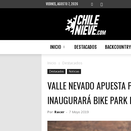
VIERNES, AGOSTO 7, 2026
Chilenieve
INICIO
DESTACADOS
BACKCOUNTRY 
Inicio
Destacados
Destacados
Noticias
VALLE NEVADO APUESTA P
INAUGURARÁ BIKE PARK 
Por
Racer
-
7 Mayo 2019