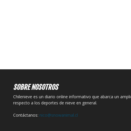
SOBRE NOSOTROS
Chilenieve es un diario online informativo que abarca un ampl
respecto a los deportes de nieve en general.
Contáctanos:
nico@snowanimal.cl