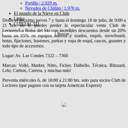
Portillo | 2.929 m.
Nevados de Chillán | 1.970 m.
El mundo de la Nieve en Chile
Links
Desde el próximo jueves 7 y hasta el domingo 10 de julio, de 9:00 a
CONTACTO
21 hrs. no te puedes perder la espectacular venta Club de
Lectores/La Bolsa del Ski con increíbles descuentos desde un 20%
hasta un 65% en equipos nuevos y usados, esquís, snowboard,
botas, fijaciones, bastones, parkas y ropa de esquí, cascos, guantes y
todo tipo de accesorios.
Lugar: Av. Las Condes 7322 – 7360
Marcas: Volkl, Marker, Nitro, Ficher, Dalbello, Técnica, Blizzard,
Leki, Carbon, Carrera, y muchas más!
Preventa miércoles 6, de 18:00 a 21:00 hrs. solo para socios Club de
Lectores (que paguen con su tarjeta American Express)