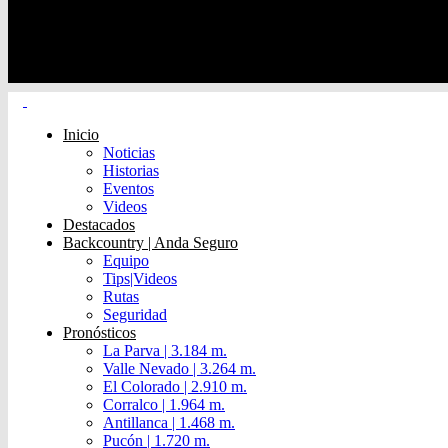
Inicio
Noticias
Historias
Eventos
Videos
Destacados
Backcountry | Anda Seguro
Equipo
Tips|Videos
Rutas
Seguridad
Pronósticos
La Parva | 3.184 m.
Valle Nevado | 3.264 m.
El Colorado | 2.910 m.
Corralco | 1.964 m.
Antillanca | 1.468 m.
Pucón | 1.720 m.