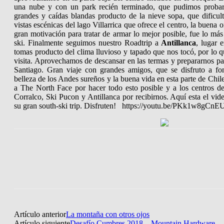
una nube y con un park recién terminado, que pudimos probar,
grandes y caídas blandas producto de la nieve sopa, que dificult
vistas escénicas del lago Villarrica que ofrece el centro, la buena 
gran motivación para tratar de armar lo mejor posible, fue lo más
ski.
Finalmente seguimos nuestro Roadtrip a
Antillanca
, lugar 
tomas producto del clima lluvioso y tapado que nos tocó, por lo 
visita. Aprovechamos de descansar en las termas y prepararnos para
Santiago.
Gran viaje con grandes amigos, que se disfruto a fo
belleza de los Andes sureños y la buena vida en esta parte de Chil
a The North Face por hacer todo esto posible y a los centros d
Corralco, Ski Pucon y Antillanca por recibirnos.
Aquí esta el vide
su gran south-ski trip. Disfruten! https://youtu.be/PKk1w8gCnE
Artículo anterior
La montaña con otros ojos
Artículo siguiente
Desafío Cumbres 2018 – Mountain Hardware