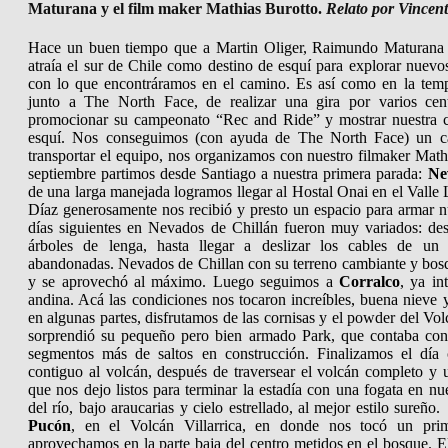
Maturana y el film maker Mathias Burotto.
Relato por Vincent
Hace un buen tiempo que a Martin Oliger, Raimundo Maturana y
atraía el sur de Chile como destino de esquí para explorar nuevo
con lo que encontráramos en el camino. Es así como en la temp
junto a The North Face, de realizar una gira por varios cent
promocionar su campeonato “Rec and Ride” y mostrar nuestra cor
esquí. Nos conseguimos (con ayuda de The North Face) un c
transportar el equipo, nos organizamos con nuestro filmaker Math
septiembre partimos desde Santiago a nuestra primera parada:
Ne
de una larga manejada logramos llegar al Hostal Onai en el Valle
Díaz generosamente nos recibió y presto un espacio para armar 
días siguientes en Nevados de Chillán fueron muy variados: des
árboles de lenga, hasta llegar a deslizar los cables de un 
abandonadas. Nevados de Chillan con su terreno cambiante y bos
y se aprovechó al máximo.
Luego seguimos a
Corralco
, ya in
andina. Acá las condiciones nos tocaron increíbles, buena nieve 
en algunas partes, disfrutamos de las cornisas y el powder del 
sorprendió su pequeño pero bien armado Park, que contaba con
segmentos más de saltos en construcción. Finalizamos el día
contiguo al volcán, después de traversear el volcán completo y
que nos dejo listos para terminar la estadía con una fogata en nu
del río, bajo araucarias y cielo estrellado, al mejor estilo sureño.
Pucón
, en el Volcán Villarrica, en donde nos tocó un pri
aprovechamos en la parte baja del centro metidos en el bosque. E