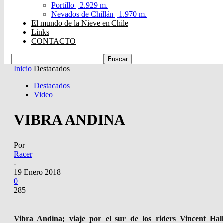
Portillo | 2.929 m.
Nevados de Chillán | 1.970 m.
El mundo de la Nieve en Chile
Links
CONTACTO
Inicio
Destacados
Destacados
Video
VIBRA ANDINA
Por
Racer
-
19 Enero 2018
0
285
Vibra Andina; viaje por el sur de los riders Vincent Ha