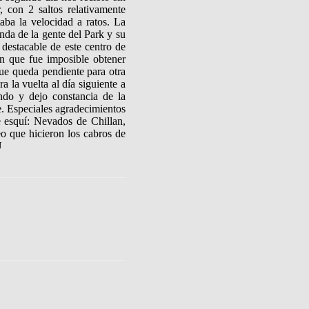
 con 2 saltos relativamente
aba la velocidad a ratos. La
onda de la gente del Park y su
 destacable de este centro de
en que fue imposible obtener
que queda pendiente para otra
 la vuelta al día siguiente a
ndo y dejo constancia de la
e.
Especiales agradecimientos
e esquí: Nevados de Chillan,
o que hicieron los cabros de
U