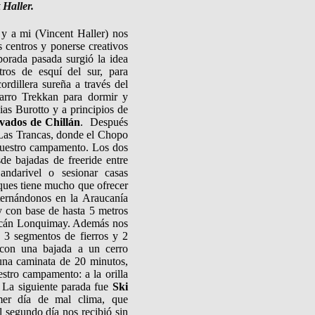
 Haller.
 a mi (Vincent Haller) nos
s centros y ponerse creativos
orada pasada surgió la idea
ros de esquí del sur, para
dillera sureña a través del
arro Trekkan para dormir y
ias Burotto y a principios de
vados de Chillán
.
Después
 Las Trancas, donde el Chopo
nuestro campamento. Los dos
de bajadas de freeride entre
andarivel o sesionar casas
ques tiene mucho que ofrecer
ternándonos en la Araucanía
y con base de hasta 5 metros
Volcán Lonquimay. Además nos
 3 segmentos de fierros y 2
 con una bajada a un cerro
 una caminata de 20 minutos,
estro campamento: a la orilla
La siguiente parada fue
Ski
mer día de mal clima, que
l segundo día nos recibió sin