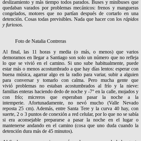
deslizamiento y más tiempo todos parados. Buses y minibuses que
quedaban varados por problemas mecánicos: frenos y mangueras
congelados, motores que no partían después de cortarlo en una
detención. Cosas todas previsibles. Nada que hacer con los
rápidos
y furiosos.
Foto de Natalia Contreras
Al final, las 11 horas y media (o más, o menos) que varios
demoramos en llegar a Santiago son solo un número que no refleja
lo que se vivió en el camino. Si uno sube habitualmente, puede
estar más o menos acostumbrado a que hay días lentos: esperar con
buena música, agarrar algo en la radio para variar, subir a alguien
para conversar y tomarlo con calma. Pero mucha gente que
vivió problemas no estaban acostumbrados al frío y la nieve:
familias enteras haciendo dedo de noche y -7° en la calle, mojados y
con frío; micreros que esperaban pasar la noche a la
intemperie. Afortunadamente, no nevó mucho (Valle Nevado
reposta 25 cm). Además, entre Santa Tere y la curva 40 hay, con
suerte, 2 o 3 puntos de conexión a red celular, por lo que no se sabía
si era aconsejable prepararse a pasar la noche en el lugar o
mantenerse andando en el camino (cosa que uno duda cuando la
detención dura más de 45 minutos).