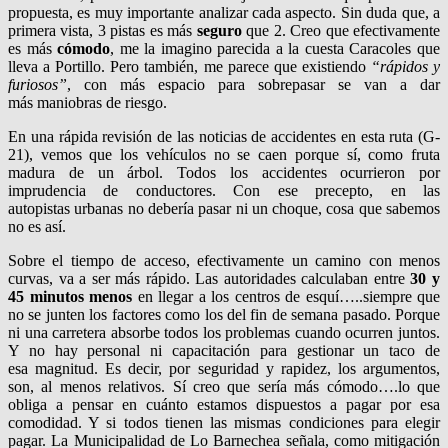
propuesta, es muy importante analizar cada aspecto. Sin duda que, a
primera vista, 3 pistas es más
seguro
que 2. Creo que efectivamente
es más
cómodo
, me la imagino parecida a la cuesta Caracoles que
lleva a Portillo. Pero también, me parece que existiendo
“rápidos y
furiosos”
, con más espacio para sobrepasar se van a dar
más maniobras de riesgo.
En una rápida revisión de las noticias de accidentes en esta ruta (G-
21), vemos que los vehículos no se caen porque sí, como fruta
madura de un árbol. Todos los accidentes ocurrieron por
imprudencia de conductores. Con ese precepto, en las
autopistas urbanas no debería pasar ni un choque, cosa que sabemos
no es así.
Sobre el tiempo de acceso, efectivamente un camino con menos
curvas, va a ser más rápido. Las autoridades calculaban entre
30 y
45 minutos menos
en llegar a los centros de esquí…..siempre que
no se junten los factores como los del fin de semana pasado. Porque
ni una carretera absorbe todos los problemas cuando ocurren juntos.
Y no hay personal ni capacitación para gestionar un taco de
esa magnitud. Es decir, por seguridad y rapidez, los argumentos,
son, al menos relativos. Sí creo que sería más cómodo….lo que
obliga a pensar en cuánto estamos dispuestos a pagar por esa
comodidad. Y si todos tienen las mismas condiciones para elegir
pagar. La Municipalidad de Lo Barnechea señala, como mitigación