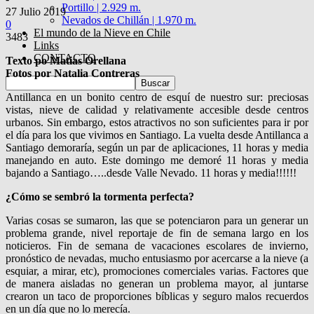
Portillo | 2.929 m.
27 Julio 2019
Nevados de Chillán | 1.970 m.
0
El mundo de la Nieve en Chile
3483
Links
CONTACTO
Texto po Matias Orellana
Fotos por Natalia Contreras
Antillanca en un bonito centro de esquí de nuestro sur: preciosas
vistas, nieve de calidad y relativamente accesible desde centros
urbanos. Sin embargo, estos atractivos no son suficientes para ir por
el día para los que vivimos en Santiago. La vuelta desde Antillanca a
Santiago demoraría, según un par de aplicaciones, 11 horas y media
manejando en auto. Este domingo me demoré 11 horas y media
bajando a Santiago…..desde Valle Nevado. 11 horas y media!!!!!!
¿Cómo se sembró la tormenta perfecta?
Varias cosas se sumaron, las que se potenciaron para un generar un
problema grande, nivel reportaje de fin de semana largo en los
noticieros. Fin de semana de vacaciones escolares de invierno,
pronóstico de nevadas, mucho entusiasmo por acercarse a la nieve (a
esquiar, a mirar, etc), promociones comerciales varias. Factores que
de manera aisladas no generan un problema mayor, al juntarse
crearon un taco de proporciones bíblicas y seguro malos recuerdos
en un día que no lo merecía.