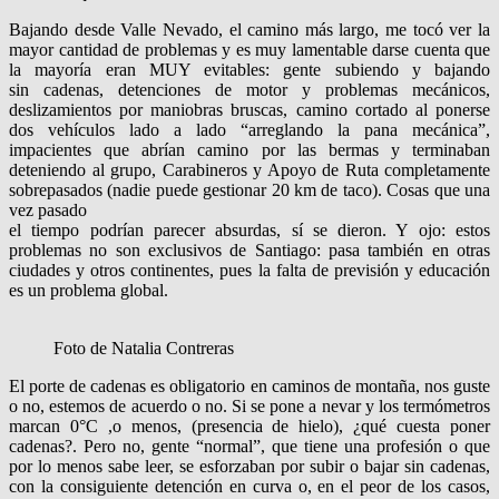
Bajando desde Valle Nevado, el camino más largo, me tocó ver la
mayor cantidad de problemas y es muy lamentable darse cuenta que
la mayoría eran MUY evitables: gente subiendo y bajando
sin cadenas, detenciones de motor y problemas mecánicos,
deslizamientos por maniobras bruscas, camino cortado al ponerse
dos vehículos lado a lado “arreglando la pana mecánica”,
impacientes que abrían camino por las bermas y terminaban
deteniendo al grupo, Carabineros y Apoyo de Ruta completamente
sobrepasados (nadie puede gestionar 20 km de taco). Cosas que una
vez pasado
el tiempo podrían parecer absurdas, sí se dieron. Y ojo: estos
problemas no son exclusivos de Santiago: pasa también en otras
ciudades y otros continentes, pues la falta de previsión y educación
es un problema global.
Foto de Natalia Contreras
El porte de cadenas es obligatorio en caminos de montaña, nos guste
o no, estemos de acuerdo o no. Si se pone a nevar y los termómetros
marcan 0°C ,o menos, (presencia de hielo), ¿qué cuesta poner
cadenas?. Pero no, gente “normal”, que tiene una profesión o que
por lo menos sabe leer, se esforzaban por subir o bajar sin cadenas,
con la consiguiente detención en curva o, en el peor de los casos,