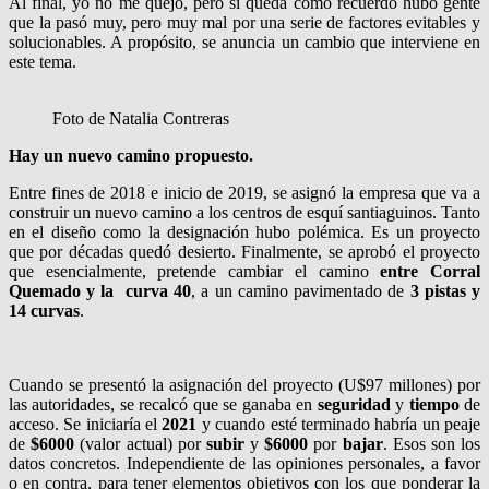
Al final, yo no me quejo, pero sí queda como recuerdo hubo gente
que la pasó muy, pero muy mal por una serie de factores evitables y
solucionables. A propósito, se anuncia un cambio que interviene en
este tema.
Foto de Natalia Contreras
Hay un nuevo camino propuesto.
Entre fines de 2018 e inicio de 2019, se asignó la empresa que va a
construir un nuevo camino a los centros de esquí santiaguinos. Tanto
en el diseño como la designación hubo polémica. Es un proyecto
que por décadas quedó desierto. Finalmente, se aprobó el proyecto
que esencialmente, pretende cambiar el camino
entre Corral
Quemado y la curva 40
, a un camino pavimentado de
3 pistas y
14 curvas
.
Cuando se presentó la asignación del proyecto (U$97 millones) por
las autoridades, se recalcó que se ganaba en
seguridad
y
tiempo
de
acceso. Se iniciaría el
2021
y cuando esté terminado habría un peaje
de
$6000
(valor actual) por
subir
y
$6000
por
bajar
. Esos son los
datos concretos. Independiente de las opiniones personales, a favor
o en contra, para tener elementos objetivos con los que ponderar la