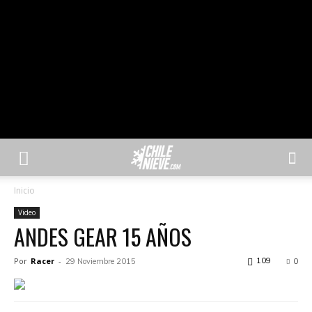
Inicio
Video
ANDES GEAR 15 AÑOS
Por
Racer
-
109
29 Noviembre 2015
0