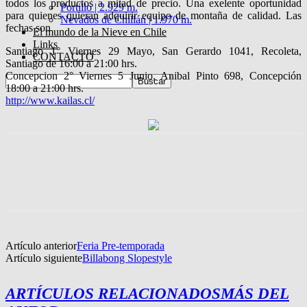
todos los productos a mitad de precio. Una exelente oportunidad
Portillo | 2.929 m.
para quienes quieran adquirir equipo de montaña de calidad. Las
Nevados de Chillán | 1.970 m.
fechas son
El mundo de la Nieve en Chile
Links
Santiago 1° Viernes 29 Mayo, San Gerardo 1041, Recoleta,
CONTACTO
Santiago de 16:00 a 21:00 hrs.
Concepcion 2° Viernes 5 Junio, Anibal Pinto 698, Concepción
18:00 a 21:00 hrs.
http://www.kailas.cl/
Artículo anterior
Feria Pre-temporada
Artículo siguiente
Billabong Slopestyle
ARTÍCULOS RELACIONADOS
MÁS DEL