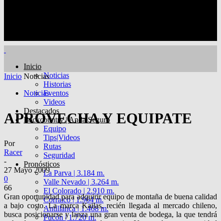
Inicio
Noticias
Inicio
Noticias
Historias
Noticias
Eventos
Videos
Destacados
APROVECHA Y EQUIPATE
Backcountry | Anda Seguro
Equipo
Tips|Videos
Por
Rutas
Racer
Seguridad
-
Pronósticos
27 Mayo 2009
La Parva | 3.184 m.
0
Valle Nevado | 3.264 m.
66
El Colorado | 2.910 m.
Gran oportunidad para adquirir equipo de montaña de buena calidad
Corralco | 1.964 m.
a bajo costo. La marca Kailas, recién llegada al mercado chileno,
Antillanca | 1.468 m.
busca posicionarse y lanza una gran venta de bodega, la que tendrá
Pucón | 1.720 m.