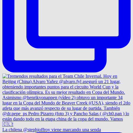
La chilena @stephjoffroy viene marcando una senda