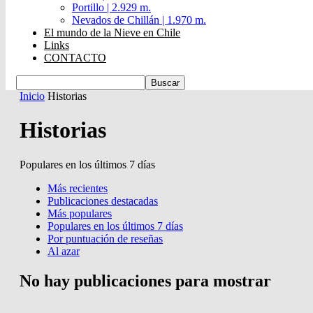
Portillo | 2.929 m.
Nevados de Chillán | 1.970 m.
El mundo de la Nieve en Chile
Links
CONTACTO
Inicio
Historias
Historias
Populares en los últimos 7 días
Más recientes
Publicaciones destacadas
Más populares
Populares en los últimos 7 días
Por puntuación de reseñas
Al azar
No hay publicaciones para mostrar