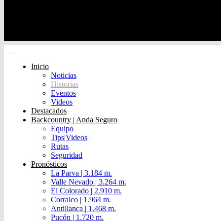
Inicio
Noticias
Historias
Eventos
Videos
Destacados
Backcountry | Anda Seguro
Equipo
Tips|Videos
Rutas
Seguridad
Pronósticos
La Parva | 3.184 m.
Valle Nevado | 3.264 m.
El Colorado | 2.910 m.
Corralco | 1.964 m.
Antillanca | 1.468 m.
Pucón | 1.720 m.