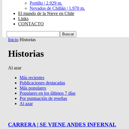
Portillo | 2.929 m.
Nevados de Chillán | 1.970 m.
El mundo de la Nieve en Chile
Links
CONTACTO
Inicio
Historias
Historias
Al azar
Más recientes
Publicaciones destacadas
Más populares
Populares en los últimos 7 días
Por puntuación de reseñas
Al azar
CARRERA | SE VIENE ANDES INFERNAL