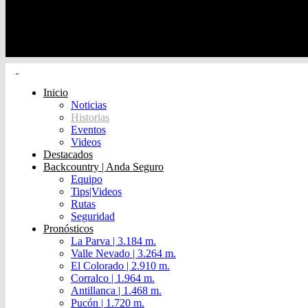
Inicio
Noticias
Historias
Eventos
Videos
Destacados
Backcountry | Anda Seguro
Equipo
Tips|Videos
Rutas
Seguridad
Pronósticos
La Parva | 3.184 m.
Valle Nevado | 3.264 m.
El Colorado | 2.910 m.
Corralco | 1.964 m.
Antillanca | 1.468 m.
Pucón | 1.720 m.