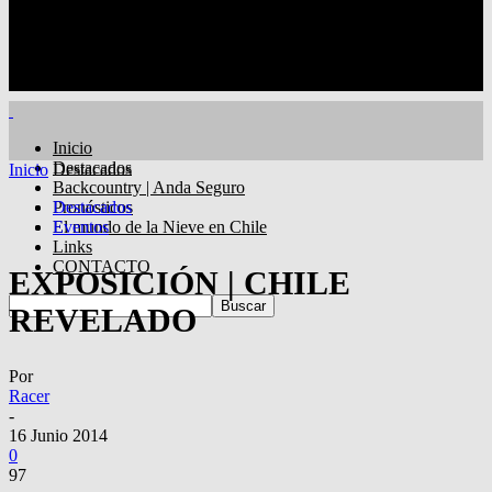
Inicio
Destacados
Inicio
Destacados
Backcountry | Anda Seguro
Pronósticos
Destacados
El mundo de la Nieve en Chile
Eventos
Links
CONTACTO
EXPOSICIÓN | CHILE
REVELADO
Por
Racer
-
16 Junio 2014
0
97