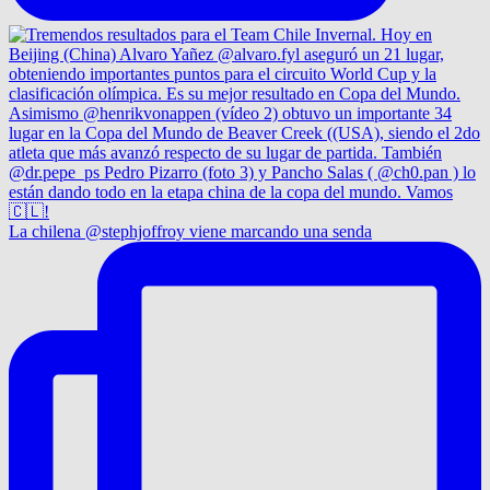
La chilena @stephjoffroy viene marcando una senda