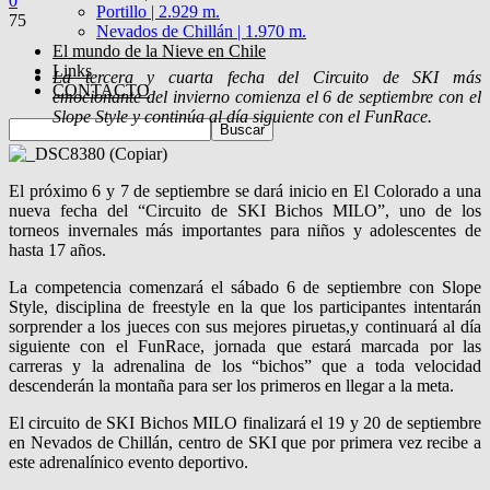
0
Portillo | 2.929 m.
75
Nevados de Chillán | 1.970 m.
El mundo de la Nieve en Chile
Links
La tercera y cuarta fecha del Circuito de SKI más
CONTACTO
emocionante del invierno comienza el 6 de septiembre con el
Slope Style y continúa al día siguiente con el FunRace.
El próximo 6 y 7 de septiembre se dará inicio en El Colorado a una
nueva fecha del “Circuito de SKI Bichos MILO”, uno de los
torneos invernales más importantes para niños y adolescentes de
hasta 17 años.
La competencia comenzará el sábado 6 de septiembre con Slope
Style, disciplina de freestyle en la que los participantes intentarán
sorprender a los jueces con sus mejores piruetas,y continuará al día
siguiente con el FunRace, jornada que estará marcada por las
carreras y la adrenalina de los “bichos” que a toda velocidad
descenderán la montaña para ser los primeros en llegar a la meta.
El circuito de SKI Bichos MILO finalizará el 19 y 20 de septiembre
en Nevados de Chillán, centro de SKI que por primera vez recibe a
este adrenalínico evento deportivo.