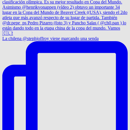
La chilena @stephjoffroy viene marcando una senda