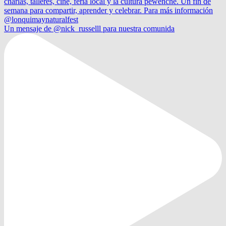
Un mensaje de @nick_russelll para nuestra comunida