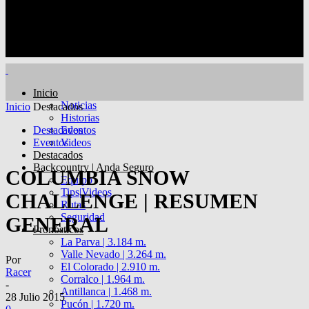
Inicio
Noticias
Inicio
Destacados
Historias
Destacados
Eventos
Eventos
Videos
Destacados
Backcountry | Anda Seguro
COLUMBIA SNOW
Equipo
Tips|Videos
CHALLENGE | RESUMEN
Rutas
Seguridad
GENERAL
Pronósticos
La Parva | 3.184 m.
Valle Nevado | 3.264 m.
Por
El Colorado | 2.910 m.
Racer
Corralco | 1.964 m.
-
Antillanca | 1.468 m.
28 Julio 2015
Pucón | 1.720 m.