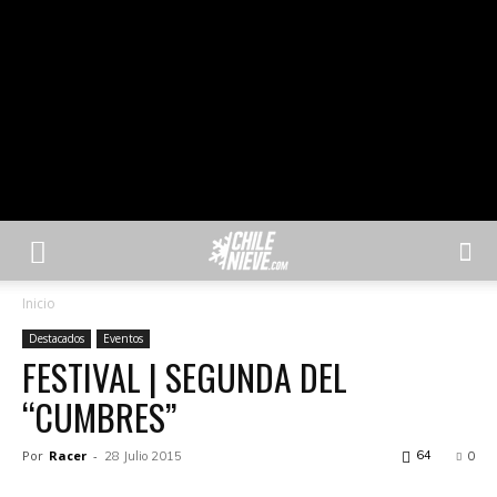
Inicio
Destacados
Eventos
FESTIVAL | SEGUNDA DEL
“CUMBRES”
Por
Racer
-
64
28 Julio 2015
0