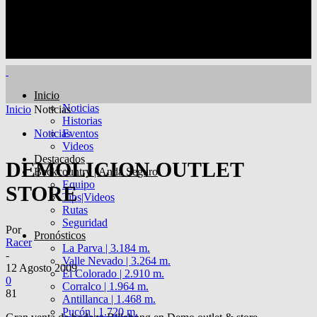
Inicio
Noticias
Inicio
Noticias
Historias
Noticias
Eventos
Videos
Destacados
DEMOLICION OUTLET
Backcountry | Anda Seguro
Equipo
STORE
Tips|Videos
Rutas
Seguridad
Por
Pronósticos
Racer
La Parva | 3.184 m.
-
Valle Nevado | 3.264 m.
12 Agosto 2009
El Colorado | 2.910 m.
0
Corralco | 1.964 m.
81
Antillanca | 1.468 m.
Pucón | 1.720 m.