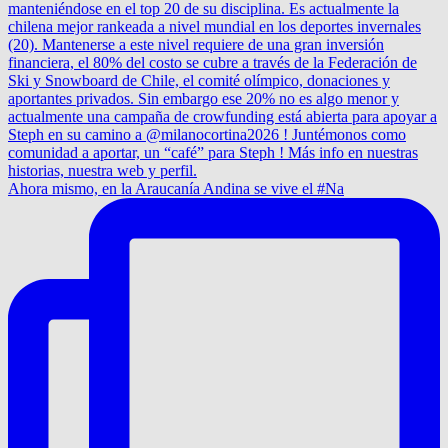
Ahora mismo, en la Araucanía Andina se vive el #Na