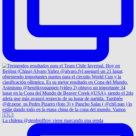
La chilena @stephjoffroy viene marcando una senda