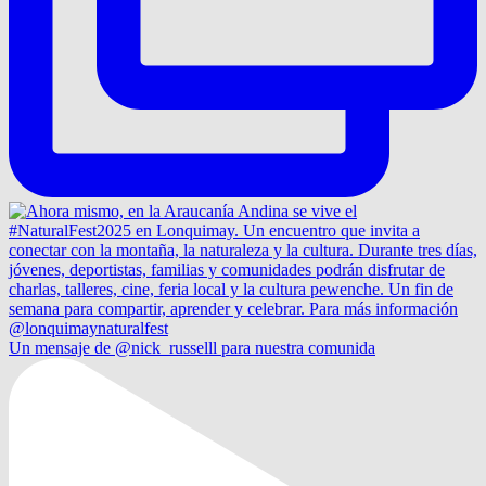
Un mensaje de @nick_russelll para nuestra comunida