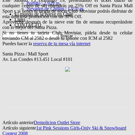
Este Sábado 15 Domingo 19, presentando el ticket diario de
Portillo | 2.929 m.
cualquier centro de ski obtendrás un 25% Off en Santa Pizza Mall
Nevados de Chillán | 1.970 m.
Sport y si tienes tu tarjeta de socio Club Movistar podrás disfrutar de
El mundo de la Nieve en Chile
esta deliciosa promoción con un 30% Off.
Links
Aprovecha después de la nieve este fin de semana recuperándote
CONTACTO
con lo mejor del Santa Pizza.
Si no tienes tu tarjeta Club Movistar, pídela desde tu celular
enviando CM al 2582 o desde tu Iphone con ICM al 2582
Puedes hacer la
reserva de tu mesa vía internet
Santa Pizza / Mall Sport
Av. Las Condes #13.451 Local #101
Artículo anterior
Demolicion Outlet Store
Artículo siguiente
1st Pink Sessions Girls-Only Ski & Snowboard
Contest 2008