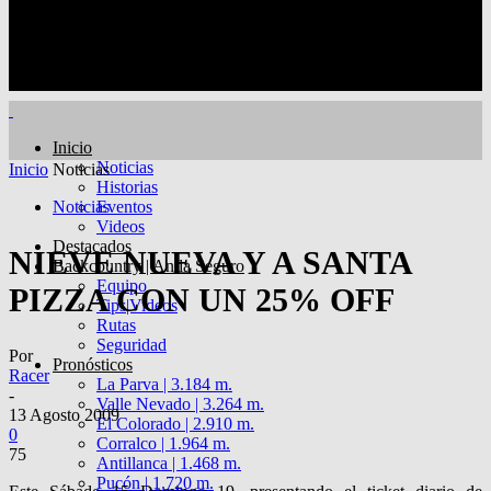
Inicio
Noticias
Inicio
Noticias
Historias
Noticias
Eventos
Videos
Destacados
NIEVE NUEVA Y A SANTA
Backcountry | Anda Seguro
Equipo
PIZZA CON UN 25% OFF
Tips|Videos
Rutas
Seguridad
Por
Pronósticos
Racer
La Parva | 3.184 m.
-
Valle Nevado | 3.264 m.
13 Agosto 2009
El Colorado | 2.910 m.
0
Corralco | 1.964 m.
75
Antillanca | 1.468 m.
Pucón | 1.720 m.