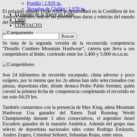
Portillo | 2.929 m.
Nevados de Chillán | 1.970 m.
El próximo sábado 19 de Abril se desarrollará en la Cordillera de los
El mundo de la Nieve en Chile
Andes Centrales, una de las pruebas mas duras y estrictas del mundo
Links
del running.
CONTACTO
Se trata de la segunda versión de la reconocida competencia
“Desafío Cumbres Mountain Hardwear”, carrera que lleva a sus
competidores al límite, corriendo entre los 3.400 y 5.000 m.s.n.m.
Son 24 kilómetros de recorrido escarpado, clima adverso y poco
oxígeno, por lo mismo que los 2o atletas han sido seleccionados con
pinzas, deportistas elite, dónde destaca Pedro Pablo Sermini, quién
coronó la primera fecha de competencia completando el recorrido en
tan solo 04:29 hrs.
También contaremos con la presencia de Max King, atleta Mountain
Hardwear Usa ganador del Xterra Trail Running World
Championship durante 3 años consecutivos, el argentino Israel
Escudero ganador de la maratón Antártica. Además del grupo mas
selecto de deportistas nacionales tales como Rodrigo Errázuriz,
Andres Zegers, Cristobal Señoret, Sebastian Rojas, entre otros.