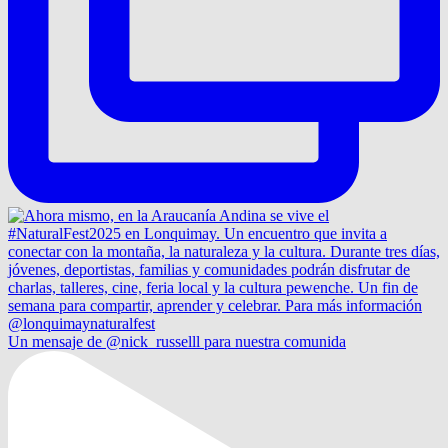
Un mensaje de @nick_russelll para nuestra comunida