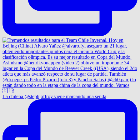
La chilena @stephjoffroy viene marcando una senda