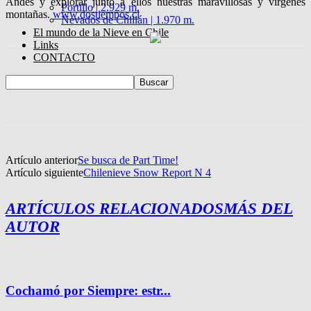
Andes y explorar junto a ellos nuestras maravillosas y vírgenes
Portillo | 2.929 m.
montañas.
www.dostiempos.cl
Nevados de Chillán | 1.970 m.
El mundo de la Nieve en Chile
Links
CONTACTO
Artículo anterior
Se busca de Part Time!
Artículo siguiente
Chilenieve Snow Report N 4
ARTÍCULOS RELACIONADOS
MÁS DEL
AUTOR
Cochamó por Siempre: estr...