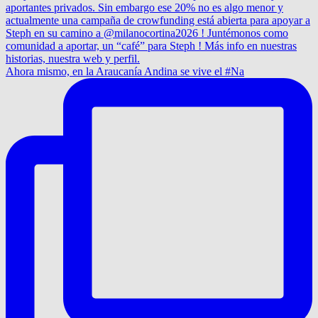
Ahora mismo, en la Araucanía Andina se vive el #Na