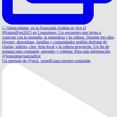
Un mensaje de @nick_russelll para nuestra comunida