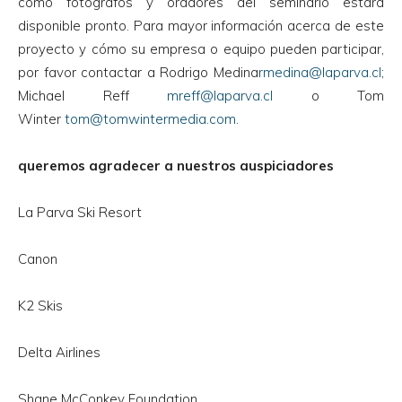
como fotógrafos y oradores del seminario estará
disponible pronto. Para mayor información acerca de este
proyecto y cómo su empresa o equipo pueden participar,
por favor contactar a Rodrigo Medina
rmedina@laparva.cl
;
Michael Reff
mreff@laparva.cl
o Tom
Winter
tom@tomwintermedia.com
.
queremos agradecer a nuestros auspiciadores
La Parva Ski Resort
Canon
K2 Skis
Delta Airlines
Shane McConkey Foundation