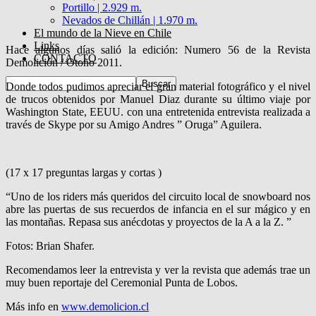
Portillo | 2.929 m.
Nevados de Chillán | 1.970 m.
El mundo de la Nieve en Chile
Links
Hace algunos días salió la edición: Numero 56 de la Revista
CONTACTO
Demolición / Otoño 2011.
Donde todos pudimos apreciar el gran material fotográfico y el nivel
de trucos obtenidos por Manuel Diaz durante su último viaje por
Washington State, EEUU. con una entretenida entrevista realizada a
través de Skype por su Amigo Andres ” Oruga” Aguilera.
(17 x 17 preguntas largas y cortas )
“Uno de los riders más queridos del circuito local de snowboard nos
abre las puertas de sus recuerdos de infancia en el sur mágico y en
las montañas. Repasa sus anécdotas y proyectos de la A a la Z. ”
Fotos: Brian Shafer.
Recomendamos leer la entrevista y ver la revista que además trae un
muy buen reportaje del Ceremonial Punta de Lobos.
Más info en
www.demolicion.cl