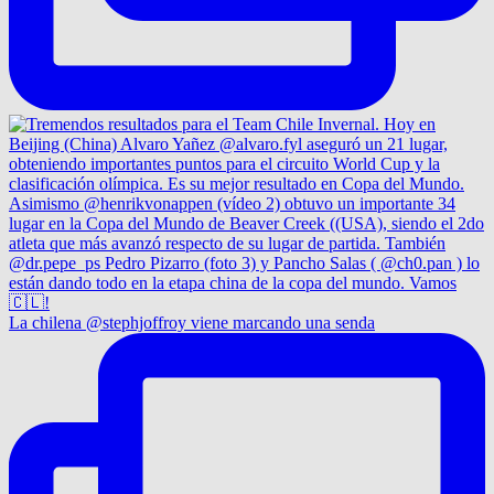
La chilena @stephjoffroy viene marcando una senda