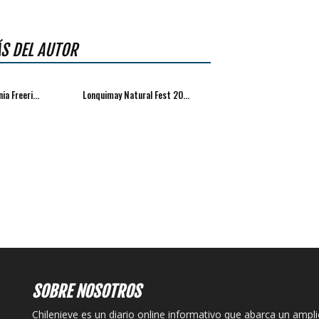
S DEL AUTOR
ia Freeri...
Lonquimay Natural Fest 20...
SOBRE NOSOTROS
Chilenieve es un diario online informativo que abarca un ampl