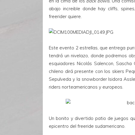
en la cima de los
back bowls.
Una cornis
abajo increible donde hay cliffs, spines
freerider quiere.
Este evento 2 estrellas, que entrega punt
tendrá un nivelazo, donde podremos ob
esquiadores Nicolás Salencon, Sascha 
chileno dirá presente con los skiers Pe
Sepulveda y la snowborder Isidora Assle
riders norteamericanos y europeos.
Un bonito y divertido patio de juegos q
epicentro del freeride sudamericano.