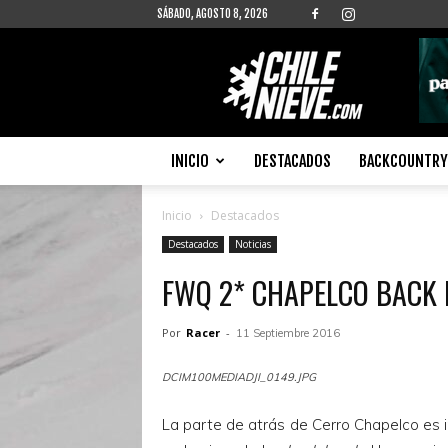
SÁBADO, AGOSTO 8, 2026
Chilenieve
INICIO
DESTACADOS
BACKCOUNTRY 
Inicio
Destacados
Destacados
Noticias
FWQ 2* CHAPELCO BACK
Por
Racer
-
11 Septiembre 2016
DCIM100MEDIADJI_0149.JPG
La parte de atrás de Cerro Chapelco es 