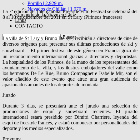
Portillo | 2.929 m.
Nevados de Chillán | 1.970 m.
La 7ª edición del International Freeride Film Festival se celebrará del
El mundo de la Nieve en Chile
8 al 10 de diciembre del 2011 en St Lary (Pirineos franceses)
Links
CONTACTO
La villa de St Lary y Bruno Delaye, recibirán a directores de cine de
diversos orígenes para presentar sus últimas producciones de ski y
snowboard. El primer festival de este género en Francia goza de
un reconocimiento internacional gracias a directores y deportistas.
La hospitalidad de los Pirineos, de la mano de los representantes del
ayuntamiento de la villa, y los ilustres embajadores del valle como
los hermanos De Le Rue, Bruno Compagnet e Isabelle Mir, son el
valor añadido de este evento que atrae una gran audiencia de
apasionados amantes de los deportes de montaña.
Jurado
Durante 3 días, se presentará ante el jurado una selección de
producciones de esquí y snowboard recientes. El jurado
internacional estará presidido por Dimitri Charriere, leyenda del
esquí de freestyle francés, y estará compuesto por personalidades del
deporte y los medios especializados.
Programa