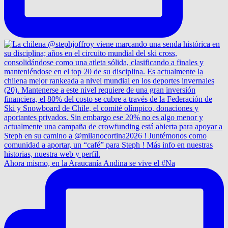
Ahora mismo, en la Araucanía Andina se vive el #Na