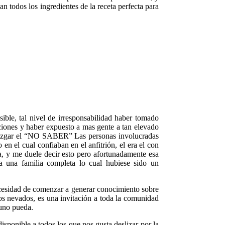
an todos los ingredientes de la receta perfecta para
ble, tal nivel de irresponsabilidad haber tomado
iones y haber expuesto a mas gente a tan elevado
 juzgar el “NO SABER” Las personas involucradas
en el cual confiaban en el anfitrión, el era el con
da, y me duele decir esto pero afortunadamente esa
a una familia completa lo cual hubiese sido un
necesidad de comenzar a generar conocimiento sobre
os nevados, es una invitación a toda la comunidad
 uno pueda.
isponible a todos los que nos gusta deslizar por la