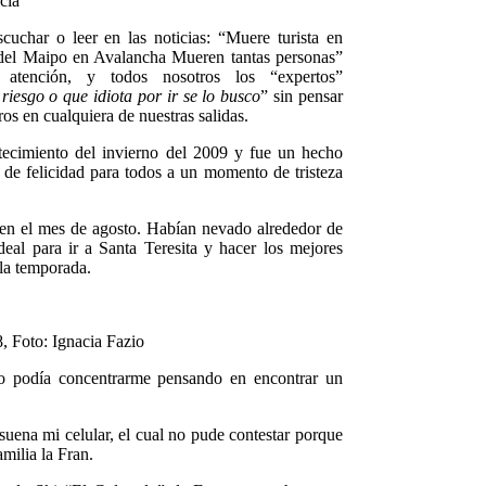
cia
uchar o leer en las noticias: “Muere turista en
del Maipo en Avalancha Mueren tantas personas”
 atención, y todos nosotros los “expertos”
iesgo o que idiota por ir se lo busco
” sin pensar
os en cualquiera de nuestras salidas.
ecimiento del invierno del 2009 y fue un hecho
de felicidad para todos a un momento de tristeza
a en el mes de agosto. Habían nevado alrededor de
eal para ir a Santa Teresita y hacer los mejores
 la temporada.
, Foto: Ignacia Fazio
o podía concentrarme pensando en encontrar un
uena mi celular, el cual no pude contestar porque
milia la Fran.