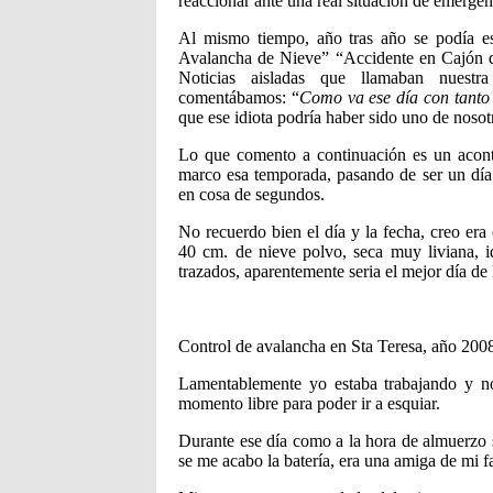
reaccionar ante una real situación de emergen
Al mismo tiempo, año tras año se podía esc
Avalancha de Nieve” “Accidente en Cajón 
Noticias aisladas que llamaban nuestra
comentábamos: “
Como va ese día con tanto r
que ese idiota podría haber sido uno de nosotr
Lo que comento a continuación es un acont
marco esa temporada, pasando de ser un día 
en cosa de segundos.
No recuerdo bien el día y la fecha, creo er
40 cm. de nieve polvo, seca muy liviana, id
trazados, aparentemente seria el mejor día de
Control de avalancha en Sta Teresa, año 2008
Lamentablemente yo estaba trabajando y n
momento libre para poder ir a esquiar.
Durante ese día como a la hora de almuerzo s
se me acabo la batería, era una amiga de mi fa