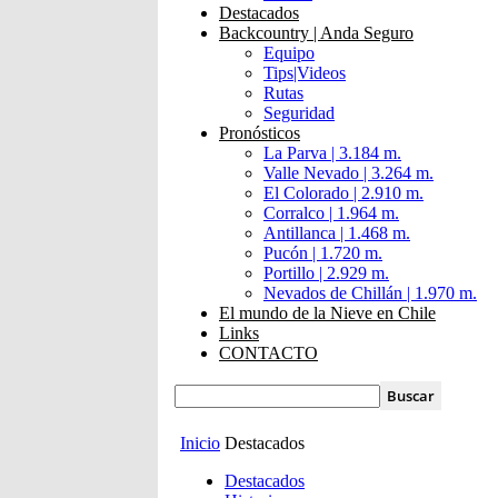
Destacados
Backcountry | Anda Seguro
Equipo
Tips|Videos
Rutas
Seguridad
Pronósticos
La Parva | 3.184 m.
Valle Nevado | 3.264 m.
El Colorado | 2.910 m.
Corralco | 1.964 m.
Antillanca | 1.468 m.
Pucón | 1.720 m.
Portillo | 2.929 m.
Nevados de Chillán | 1.970 m.
El mundo de la Nieve en Chile
Links
CONTACTO
Inicio
Destacados
Destacados