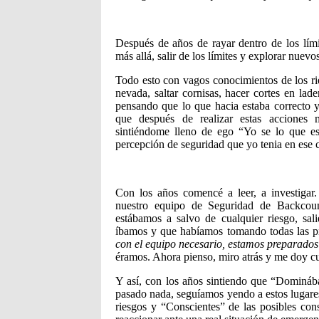
Después de años de rayar dentro de los límit
más allá, salir de los límites y explorar nuevo
Todo esto con vagos conocimientos de los rie
nevada, saltar cornisas, hacer cortes en lad
pensando que lo que hacia estaba correcto y
que después de realizar estas acciones 
sintiéndome lleno de ego “Yo se lo que e
percepción de seguridad que yo tenia en ese 
Con los años comencé a leer, a investiga
nuestro equipo de Seguridad de Backcoun
estábamos a salvo de cualquier riesgo, sa
íbamos y que habíamos tomando todas las pr
con el equipo necesario, estamos preparado
éramos. Ahora pienso, miro atrás y me doy c
Y así, con los años sintiendo que “Dominába
pasado nada, seguíamos yendo a estos lugare
riesgos y “Conscientes” de las posibles con