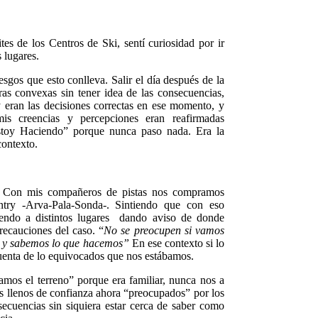
es de los Centros de Ski, sentí curiosidad por ir
s lugares.
sgos que esto conlleva. Salir el día después de la
eras convexas sin tener idea de las consecuencias,
 eran las decisiones correctas en ese momento, y
mis creencias y percepciones eran reafirmadas
stoy Haciendo” porque nunca paso nada. Era la
contexto.
r. Con mis compañeros de pistas nos compramos
try -Arva-Pala-Sonda-. Sintiendo que con eso
liendo a distintos lugares dando aviso de donde
ecauciones del caso. “
No se preocupen si vamos
s y sabemos lo que hacemos”
En ese contexto si lo
uenta de lo equivocados que nos estábamos.
mos el terreno” porque era familiar, nunca nos a
s llenos de confianza ahora “preocupados” por los
secuencias sin siquiera estar cerca de saber como