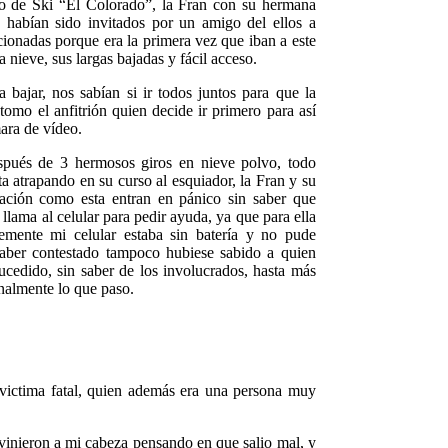
ro de Ski “El Colorado”, la Fran con su hermana
 habían sido invitados por un amigo del ellos a
ionadas porque era la primera vez que iban a este
a nieve, sus largas bajadas y fácil acceso.
ra bajar, nos sabían si ir todos juntos para que la
 tomo el anfitrión quien decide ir primero para así
ara de vídeo.
pués de 3 hermosos giros en nieve polvo, todo
 atrapando en su curso al esquiador, la Fran y su
uación como esta entran en pánico sin saber que
lama al celular para pedir ayuda, ya que para ella
lemente mi celular estaba sin batería y no pude
 haber contestado tampoco hubiese sabido a quien
ucedido, sin saber de los involucrados, hasta más
nalmente lo que paso.
victima fatal, quien además era una persona muy
inieron a mi cabeza pensando en que salio mal, y