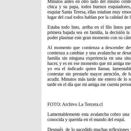
Minutos antes en otro lado del mismo cent
chica y su papa, todos buenos esquiadores,
esquiar Santa Teresa, ellas estaban muy emoc
lugar del cual todos hablan por la calidad de l
Estaba todo listo, arriba en el filo listos pa
primera bajada sea en familia, la decisión la
poder plasmar este gran momento con su cám
Al momento que comienza a descender des
comienza a cambiar y una avalancha se desata
familia sin ninguna experiencia en una sit
hacer, y es en ese momento que mi amiga me l
yo era el indicado quien llamar, lamentab
contestar sin prestarle mayor atención, de
acudir. Minutos más tarde me entero de lo s
tarde en el día que mi amiga me cuenta perso
FOTO: Archivo La Tercera.cl
Lamentablemente esta avalancha cobro una 
conocida y querida en el mundo del esquí.
Después de lo sucedido muchas reflexiones v