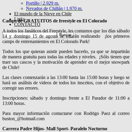
Portillo | 2.929 m.
Nevados de Chillán | 1.970 m.
El mundo de la Nieve en Chile
Links
Camps de GRATUITOS de freestyle en El Colorado
CONTACTO
A todos los fanáticos del Freestyle, les contamos que los días sábado
14 y domingo 15 de agosto se estarán realizando ¡los primeros
camps de entrenamientos en El Colorado Park!
Todos los que quieran asistir pueden hacerlo, ya que se impartirán
de manera gratuita para todas las edades y niveles. ¡Sólo tienen que
traer sus cascos y la motivación de aprender en el mejor snowpark
de Chile!
Las clases comenzarán a las 13:00 hasta las 15:00 horas y luego se
hará un análisis de videos de todos los inscritos, con el objetivo de
corregir sus errores.
Inscripciones: sábado y domingo frente a El Parador de 11:00 a
13:00 horas.
Para mayor información contactarse con Rodrigo Paez al correo
buston_@hotmail.com
Carrera Padre Hijos- Mall Sport- Paralelo Nocturno