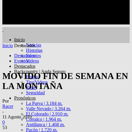
Inicio
Noticias
Inicio
Destacados
Historias
Destacados
Eventos
Eventos
Videos
Destacados
Backcountry | Anda Seguro
MOVIDO FIN DE SEMANA EN
Equipo
Tips|Videos
LA MONTAÑA
Rutas
Seguridad
Pronósticos
Por
La Parva | 3.184 m.
Racer
Valle Nevado | 3.264 m.
-
El Colorado | 2.910 m.
11 Agosto 2010
Corralco | 1.964 m.
0
Antillanca | 1.468 m.
53
Pucón | 1.720 m.