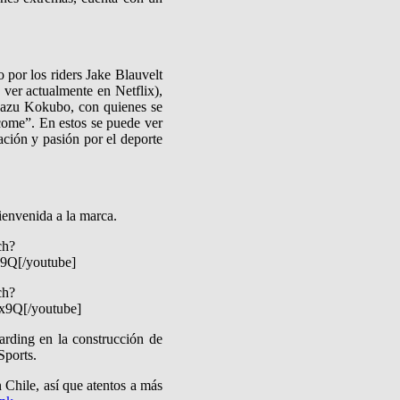
 por los riders Jake Blauvelt
 ver actualmente en Netflix),
 Kazu Kokubo, con quienes se
come”. En estos se puede ver
ración y pasión por el deporte
ienvenida a la marca.
ch?
9Q[/youtube]
ch?
9Q[/youtube]
rding en la construcción de
Sports.
 Chile, así que atentos a más