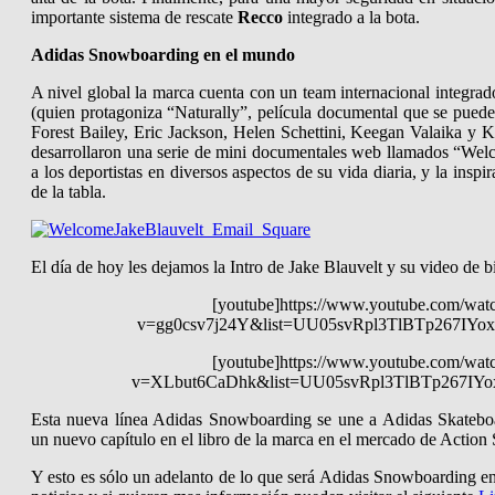
importante sistema de rescate
Recco
integrado a la bota.
Adidas Snowboarding en el mundo
A nivel global la marca cuenta con un team internacional integrado
(quien protagoniza “Naturally”, película documental que se puede
Forest Bailey, Eric Jackson, Helen Schettini, Keegan Valaika y
desarrollaron una serie de mini documentales web llamados “Wel
a los deportistas en diversos aspectos de su vida diaria, y la inspi
de la tabla.
El día de hoy les dejamos la Intro de Jake Blauvelt y su video de b
[youtube]https://www.youtube.com/wat
v=gg0csv7j24Y&list=UU05svRpl3TlBTp267IYox
[youtube]https://www.youtube.com/wat
v=XLbut6CaDhk&list=UU05svRpl3TlBTp267IYox
Esta nueva línea Adidas Snowboarding se une a Adidas Skateboa
un nuevo capítulo en el libro de la marca en el mercado de Action 
Y esto es sólo un adelanto de lo que será Adidas Snowboarding en