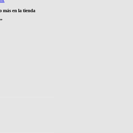
nk
 más en la tienda
r”