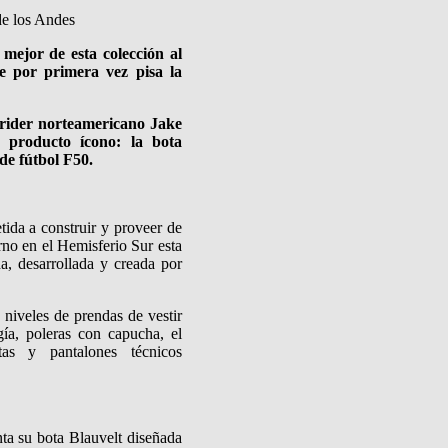
de los Andes
mejor de esta colección al
 por primera vez pisa la
 rider norteamericano Jake
u producto ícono: la bota
 de fútbol F50.
da a construir y proveer de
rno en el Hemisferio Sur esta
, desarrollada y creada por
 niveles de prendas de vestir
gía, poleras con capucha, el
tas y pantalones técnicos
ta su bota Blauvelt diseñada