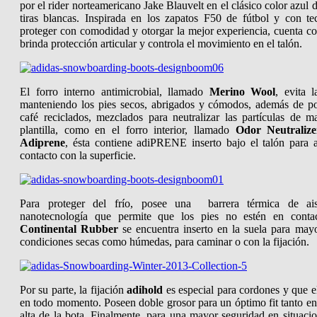
por el rider norteamericano Jake Blauvelt en el clásico color azul
tiras blancas. Inspirada en los zapatos F50 de fútbol y con te
proteger con comodidad y otorgar la mejor experiencia, cuenta c
brinda protección articular y controla el movimiento en el talón.
El forro interno antimicrobial, llamado
Merino Wool
, evita 
manteniendo los pies secos, abrigados y cómodos, además de pos
café reciclados, mezclados para neutralizar las partículas de m
plantilla, como en el forro interior, llamado
Odor Neutralize
Adiprene
, ésta contiene adiPRENE inserto bajo el talón para 
contacto con la superficie.
Para proteger del frío, posee una barrera térmica de ai
nanotecnología que permite que los pies no estén en contac
Continental Rubber
se encuentra inserto en la suela para mayo
condiciones secas como húmedas, para caminar o con la fijación.
Por su parte, la
fijación
adihold
es especial para cordones y que e
en todo momento. Poseen doble grosor para un óptimo fit tanto en
alta de la bota. Finalmente, para una mayor seguridad en situaci