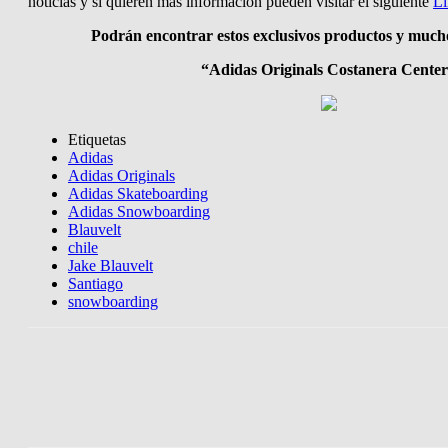
noticias y si quieren mas información pueden visitar el siguiente
Li
Podrán encontrar estos exclusivos productos y mucho
“Adidas Originals Costanera Cente
Etiquetas
Adidas
Adidas Originals
Adidas Skateboarding
Adidas Snowboarding
Blauvelt
chile
Jake Blauvelt
Santiago
snowboarding