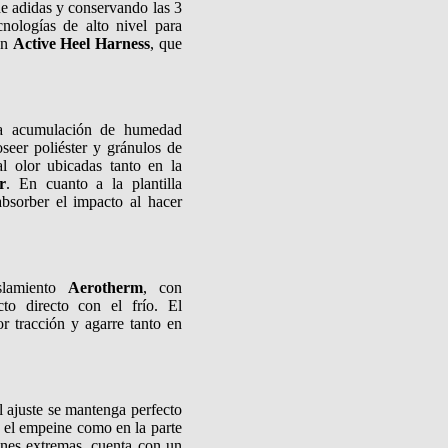
 de adidas y conservando las 3
cnologías de alto nivel para
on
Active Heel Harness
, que
la acumulación de humedad
eer poliéster y gránulos de
al olor ubicadas tanto en la
r
. En cuanto a la plantilla
absorber el impacto al hacer
slamiento
Aerotherm
, con
to directo con el frío. El
r tracción y agarre tanto en
l ajuste se mantenga perfecto
 el empeine como en la parte
ones extremas, cuenta con un