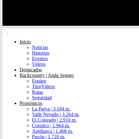
Inicio
Noticias
Historias
Eventos
Videos
Destacados
Backcountry | Anda Seguro
Equipo
Tips|Videos
Rutas
Seguridad
Pronósticos
La Parva | 3.184 m.
Valle Nevado | 3.264 m.
El Colorado | 2.910 m.
Corralco | 1.964 m.
Antillanca | 1.468 m.
Pucón | 1.720 m.