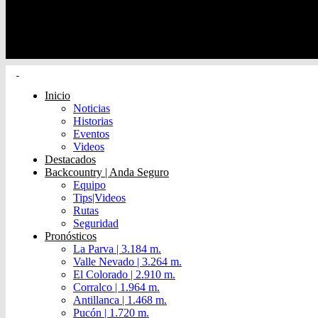
Inicio
Noticias
Historias
Eventos
Videos
Destacados
Backcountry | Anda Seguro
Equipo
Tips|Videos
Rutas
Seguridad
Pronósticos
La Parva | 3.184 m.
Valle Nevado | 3.264 m.
El Colorado | 2.910 m.
Corralco | 1.964 m.
Antillanca | 1.468 m.
Pucón | 1.720 m.