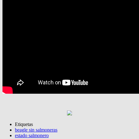
Etiquetas
beagle sin salmoneras
estado salmonero