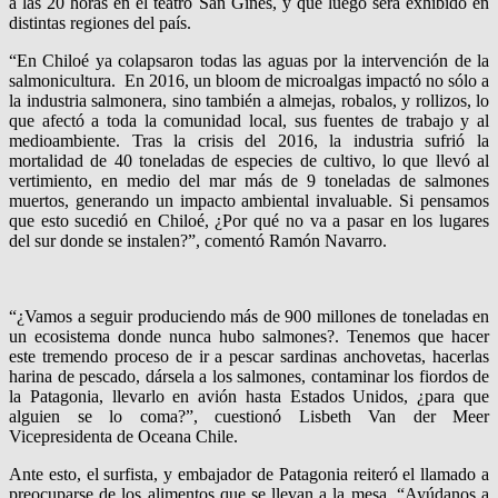
a las 20 horas en el teatro San Ginés, y que luego será exhibido en
distintas regiones del país.
“En Chiloé ya colapsaron todas las aguas por la intervención de la
salmonicultura. En 2016, un bloom de microalgas impactó no sólo a
la industria salmonera, sino también a almejas, robalos, y rollizos, lo
que afectó a toda la comunidad local, sus fuentes de trabajo y al
medioambiente. Tras la crisis del 2016, la industria sufrió la
mortalidad de 40 toneladas de especies de cultivo, lo que llevó al
vertimiento, en medio del mar más de 9 toneladas de salmones
muertos, generando un impacto ambiental invaluable. Si pensamos
que esto sucedió en Chiloé, ¿Por qué no va a pasar en los lugares
del sur donde se instalen?”, comentó Ramón Navarro.
“¿Vamos a seguir produciendo más de 900 millones de toneladas en
un ecosistema donde nunca hubo salmones?. Tenemos que hacer
este tremendo proceso de ir a pescar sardinas anchovetas, hacerlas
harina de pescado, dársela a los salmones, contaminar los fiordos de
la Patagonia, llevarlo en avión hasta Estados Unidos, ¿para que
alguien se lo coma?”, cuestionó Lisbeth Van der Meer
Vicepresidenta de Oceana Chile.
Ante esto, el surfista, y embajador de Patagonia reiteró el llamado a
preocuparse de los alimentos que se llevan a la mesa. “Ayúdanos a