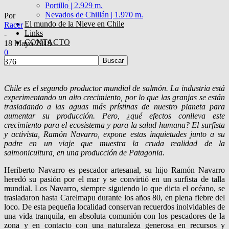
Portillo | 2.929 m.
Nevados de Chillán | 1.970 m.
Por
El mundo de la Nieve en Chile
Racer
Links
-
CONTACTO
18 Mayo 2019
0
376
Chile es el segundo productor mundial de salmón. La industria está
experimentando un alto crecimiento, por lo que las granjas se están
trasladando a las aguas más prístinas de nuestro planeta para
aumentar su producción. Pero, ¿qué efectos conlleva este
crecimiento para el ecosistema y para la salud humana? El surfista
y activista, Ramón Navarro, expone estas inquietudes junto a su
padre en un viaje que muestra la cruda realidad de la
salmonicultura, en una producción de Patagonia.
Heriberto Navarro es pescador artesanal, su hijo Ramón Navarro
heredó su pasión por el mar y se convirtió en un surfista de talla
mundial. Los Navarro, siempre siguiendo lo que dicta el océano, se
trasladaron hasta Carelmapu durante los años 80, en plena fiebre del
loco. De esta pequeña localidad conservan recuerdos inolvidables de
una vida tranquila, en absoluta comunión con los pescadores de la
zona y en contacto con una naturaleza generosa en recursos y