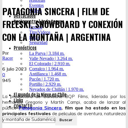
Historias
Eventos
PATAGONIA SINCERA | FILM DE
Videos
Destacados
FREESKI, SNOWBOARD Y CONEXIÓN
Backcountry | Anda Seguro
Equipo
Tips|Videos
CON LA MONTAÑA | ARGENTINA
Rutas
Seguridad
Pronósticos
Por
La Parva | 3.184 m.
Racer
Valle Nevado | 3.264 m.
-
El Colorado | 2.910 m.
6 Julio 2023
Corralco | 1.964 m.
Antillanca | 1.468 m.
0
Pucón | 1.720 m.
945
Portillo | 2.929 m.
Nevados de Chillán | 1.970 m.
El mundo de la Nieve en Chile
La productora de Bariloche BQP Films, liderada por los
Links
hermanos Gregorio y Martín Campi, acaba de lanzar al
CONTACTO
público
Patagonia Sincera
, film que ha estado en los
principales festivales
de peliculas de aventura, naturaleza
y montaña de Sudamérica.