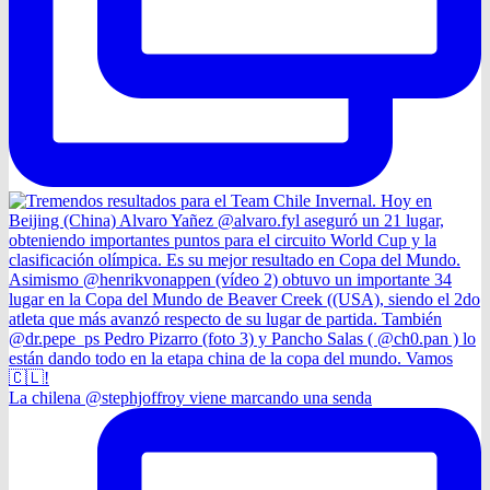
La chilena @stephjoffroy viene marcando una senda