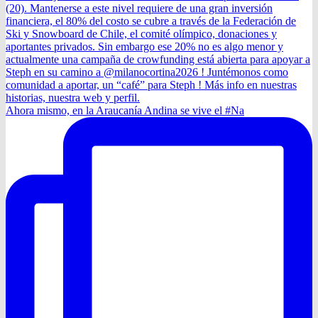
Ahora mismo, en la Araucanía Andina se vive el #Na