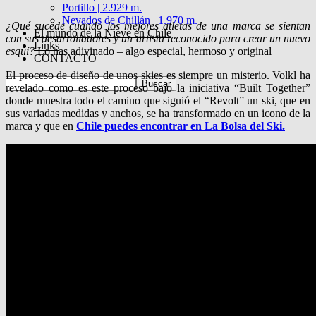
Portillo | 2.929 m.
Nevados de Chillán | 1.970 m.
¿Qué sucede cuando los mejores atletas de una marca se sientan
El mundo de la Nieve en Chile
con sus desarrolladores y un artista reconocido para crear un nuevo
Links
esquí?
Lo has adivinado – algo especial, hermoso y original
CONTACTO
El proceso de diseño de unos skies es siempre un misterio. Volkl ha
revelado como es este proceso bajo la iniciativa “Built Together”
donde muestra todo el camino que siguió el “Revolt” un ski, que en
sus variadas medidas y anchos, se ha transformado en un icono de la
marca y que en
Chile puedes encontrar en La Bolsa del Ski.