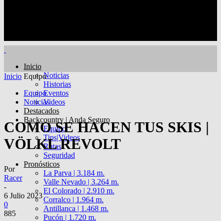
Inicio
Noticias
Inicio
Equipo
Historias
Equipo
Eventos
Noticias
Videos
Destacados
Backcountry | Anda Seguro
COMO SE HACEN TUS SKIS |
Equipo
Tips|Videos
VÖLKL REVOLT
Rutas
Seguridad
Pronósticos
Por
La Parva | 3.184 m.
Racer
Valle Nevado | 3.264 m.
-
El Colorado | 2.910 m.
6 Julio 2023
Corralco | 1.964 m.
0
Antillanca | 1.468 m.
885
Pucón | 1.720 m.