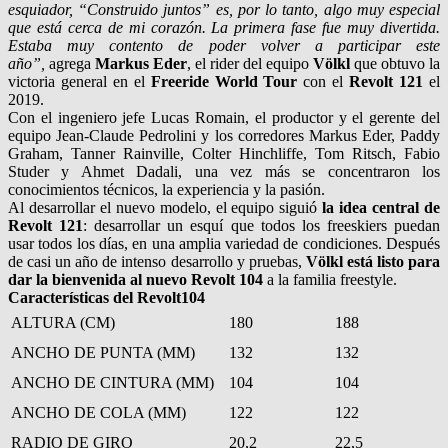
esquiador, “Construido juntos” es, por lo tanto, algo muy especial
que está cerca de mi corazón. La primera fase fue muy divertida.
Estaba muy contento de poder volver a participar este
año”,
agrega
Markus Eder
, el rider del equipo
Völkl
que obtuvo la
victoria general en el
Freeride World Tour
con el
Revolt 121
el
2019.
Con el ingeniero jefe Lucas Romain, el productor y el gerente del
equipo Jean-Claude Pedrolini y los corredores Markus Eder, Paddy
Graham, Tanner Rainville, Colter Hinchliffe, Tom Ritsch, Fabio
Studer y Ahmet Dadali, una vez más se concentraron los
conocimientos técnicos, la experiencia y la pasión.
Al desarrollar el nuevo modelo, el equipo siguió
la idea central de
Revolt 121
: desarrollar un esquí que todos los freeskiers puedan
usar todos los días, en una amplia variedad de condiciones. Después
de casi un año de intenso desarrollo y pruebas,
Völkl está listo para
dar la bienvenida al nuevo Revolt 104
a la familia freestyle.
Características
del Revolt104
ALTURA (CM)
180
188
ANCHO DE PUNTA (MM)
132
132
ANCHO DE CINTURA (MM)
104
104
ANCHO DE COLA (MM)
122
122
RADIO DE GIRO
20,2
22,5