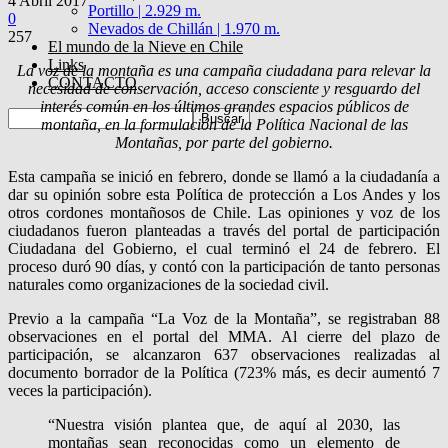
4 Abril 2017
Portillo | 2.929 m.
0
Nevados de Chillán | 1.970 m.
257
El mundo de la Nieve en Chile
Links
La voz de la montaña es una campaña ciudadana para relevar la
CONTACTO
necesidad de conservación, acceso consciente y resguardo del
interés común en los últimos grandes espacios públicos de
montaña, en la formulación de la Política Nacional de las
Montañas, por parte del gobierno.
Esta campaña se inició en febrero, donde se llamó a la ciudadanía a
dar su opinión sobre esta Política de protección a Los Andes y los
otros cordones montañosos de Chile. Las opiniones y voz de los
ciudadanos fueron planteadas a través del portal de participación
Ciudadana del Gobierno, el cual terminó el 24 de febrero. El
proceso duró 90 días, y contó con la participación de tanto personas
naturales como organizaciones de la sociedad civil.
Previo a la campaña “La Voz de la Montaña”, se registraban 88
observaciones en el portal del MMA. Al cierre del plazo de
participación, se alcanzaron 637 observaciones realizadas al
documento borrador de la Política (723% más, es decir aumentó 7
veces la participación).
“Nuestra visión plantea que, de aquí al 2030, las
montañas sean reconocidas como un elemento de