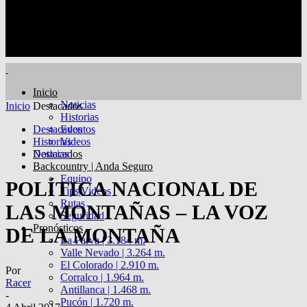
Inicio
Noticias
Inicio
Destacados
Historias
Destacados
Eventos
Historias
Videos
Destacados
Noticias
Backcountry | Anda Seguro
Equipo
POLÍTICA NACIONAL DE
Tips|Videos
Rutas
LAS MONTAÑAS – LA VOZ
Seguridad
Pronósticos
DE LA MONTAÑA
La Parva | 3.184 m.
Valle Nevado | 3.264 m.
El Colorado | 2.910 m.
Por
Corralco | 1.964 m.
Racer
Antillanca | 1.468 m.
-
Pucón | 1.720 m.