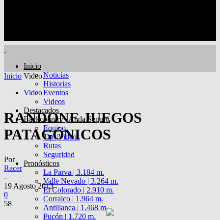
Inicio
Noticias
Inicio
Video
Historias
Video
Eventos
Videos
Destacados
RANDONE JUEGOS
Backcountry | Anda Seguro
Equipo
PATAGÓNICOS
Tips|Videos
Rutas
Seguridad
Por
Pronósticos
Racer
La Parva | 3.184 m.
-
Valle Nevado | 3.264 m.
19 Agosto 2013
El Colorado | 2.910 m.
0
Corralco | 1.964 m.
58
Antillanca | 1.468 m.
Pucón | 1.720 m.