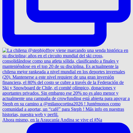
Ahora mismo, en la Araucanía Andina se vive el #Na