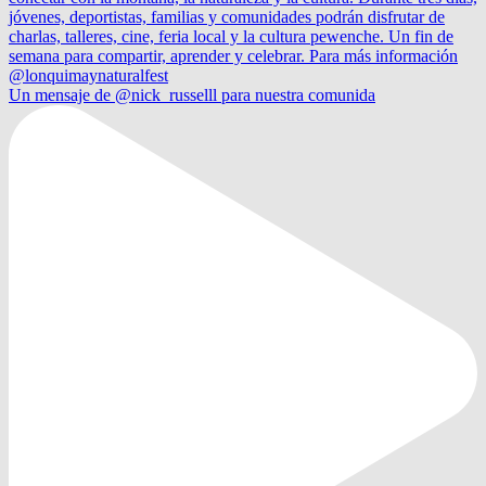
Un mensaje de @nick_russelll para nuestra comunida