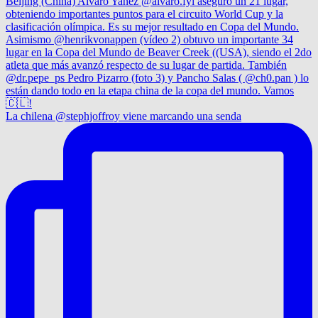
La chilena @stephjoffroy viene marcando una senda