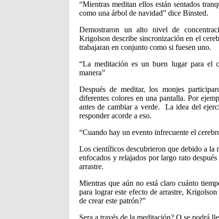
“Mientras meditan ellos están sentados tranq
como una árbol de navidad” dice Binsted.
Demostraron un alto nivel de concentraci
Krigolson describe sincronización en el cere
trabajaran en conjunto como si fuesen uno.
“La meditación es un buen lugar para el ce
manera”
Después de meditar, los monjes participa
diferentes colores en una pantalla. Por ejemp
antes de cambiar a verde. La idea del ejerc
responder acorde a eso.
“Cuando hay un evento infrecuente el cerebro
Los científicos descubrieron que debido a la
enfocados y relajados por largo rato después
arrastre.
Mientras que aún no está claro cuánto tiemp
para lograr este efecto de arrastre, Krigols
de crear este patrón?”
Sera a través de la meditación? O se podrá ll