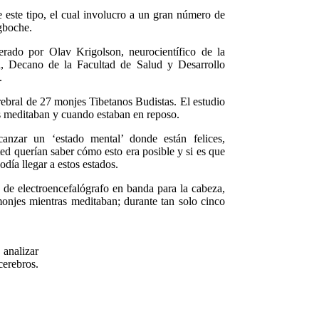
 este tipo, el cual involucro a un gran número de
gboche.
erado por Olav Krigolson, neurocientífico de la
d, Decano de la Facultad de Salud y Desarrollo
.
rebral de 27 monjes Tibetanos Budistas. El estudio
s meditaban y cuando estaban en reposo.
anzar un ‘estado mental’ donde están felices,
ed querían saber cómo esto era posible y si es que
día llegar a estos estados.
 de electroencefalógrafo en banda para la cabeza,
 monjes mientras meditaban; durante tan solo cinco
analizar
cerebros.