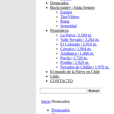
Destacados
Backcountry | Anda Seguro
Equipo
Tips|Videos
Rutas
Seguridad
Pronósticos
La Parva | 3.184 m.
Valle Nevado | 3.264 m.
El Colorado | 2.910 m.
Corralco | 1.964 m.
Antillanca | 1.468 m.
Pucón | 1.720 m.
Portillo | 2.929 m.
Nevados de Chillán | 1.970 m.
El mundo de la Nieve en Chile
Links
CONTACTO
Inicio
Destacados
Destacados