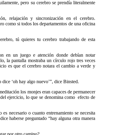
uilamente, pero su cerebro se prendía literalmente
ón, relajación y sincronización en el cerebro.
bro como si todos los departamentos de una oficina
rebro, tú quieres tu cerebro trabajando de esta
ron en un juego e atención donde debían notar
lo, la pantalla mostraba un círculo rojo tres veces
icio es que el cerebro notara el cambio a verde y
 dice ‘oh hay algo nuevo’”, dice Binsted.
 meditación los monjes eran capaces de permanecer
 del ejercicio, lo que se denomina como efecto de
o es necesario o cuanto entrenamiento se necesita
on dice haberse preguntado “hay alguna otra manera
egar por otro camino?