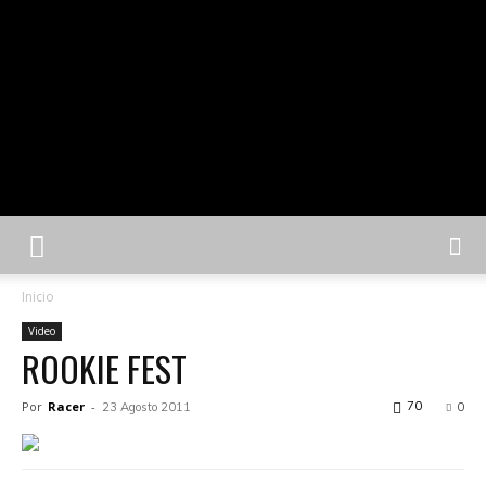
Inicio
Video
ROOKIE FEST
Por
Racer
-
70
23 Agosto 2011
0