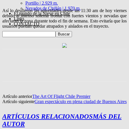
Portillo | 2.929 m.
Nevados de Chillán | 1.970 m.
Así lo desdieron las autoridades desde las 11:30 am de hoy viernes
El mundo de la Nieve en Chile
debido al intenso sistema frontal con fuertes vientos y nevadas que
Links
afectaran la zona durante todo el fin de semana. Esto evitaría que los
CONTACTO
usuarios puedan quedar atrapados y aislados en el trayecto.
Artículo anterior
The Art Of Flight Chile Premier
Artículo siguiente
Gran espectáculo en plena ciudad de Buenos Aires
ARTÍCULOS RELACIONADOS
MÁS DEL
AUTOR