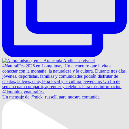
Un mensaje de @nick_russelll para nuestra comunida