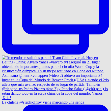
La chilena @stephjoffroy viene marcando una senda