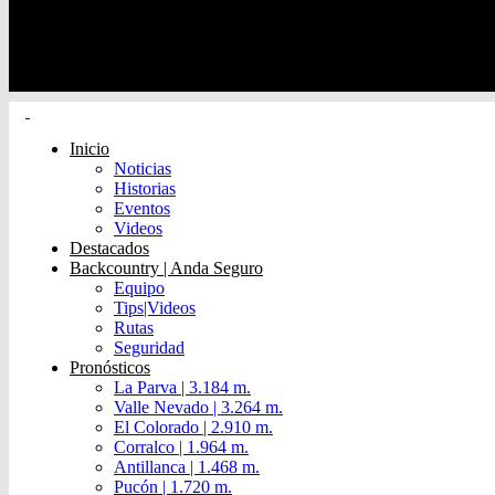
Inicio
Noticias
Historias
Eventos
Videos
Destacados
Backcountry | Anda Seguro
Equipo
Tips|Videos
Rutas
Seguridad
Pronósticos
La Parva | 3.184 m.
Valle Nevado | 3.264 m.
El Colorado | 2.910 m.
Corralco | 1.964 m.
Antillanca | 1.468 m.
Pucón | 1.720 m.