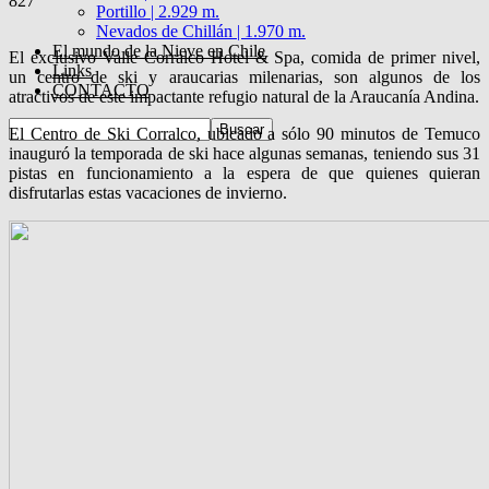
827
Portillo | 2.929 m.
Nevados de Chillán | 1.970 m.
El mundo de la Nieve en Chile
El exclusivo Valle Corralco Hotel & Spa, comida de primer nivel,
Links
un centro de ski y araucarias milenarias, son algunos de los
CONTACTO
atractivos de este impactante refugio natural de la Araucanía Andina.
El Centro de Ski Corralco, ubicado a sólo 90 minutos de Temuco
inauguró la temporada de ski hace algunas semanas, teniendo sus 31
pistas en funcionamiento a la espera de que quienes quieran
disfrutarlas estas vacaciones de invierno.